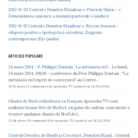
2012-11-20 Centrul « Dumitru Stăniloae »: Patriciu Vlaicu – «
Dimensiunea canonică a misiunii pastorale » (audio+)
2012-11-15 Centrul « Dumitru Stăniloae »: Răzvan Ionescu –
«Repere pentru o Apologetică ortodoxă. Exigențe
contemporane (II)» (audio)
ARTICOLE POPULARE
24 mars 2014 – P. Philippe Dautais : La métanoïa ou l’...
Le lundi,
24 mars 2014, 20h30 - conférence du Père Philippe Dautais : "La
métanoïa ou l’esprit de conversion" au Centre...
33.7k views
|
3 comments
|
by
Apostolia TV
|
posted on 21/03/2014
Chants de Noël orthodoxes en français
Apostolia TV vous
souhaite bonne fête de Noël et, en guise de cadeau, vous invite à
écouter quelques chants de Noël de l...
22.6k views
|
8 comments
|
by
Apostolia TV
|
posted on 24/12/2012
Centrul Ortodox de Studii și Cercetări „Dumitru Stănil...
Centrul