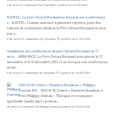
7.1k views
|
5 comments
|
by
Jean Boboc
|
posted on 03/10/2012
RAPPEL: Le père Gérard Reynaud ne fera pas ses conférences
e...
RAPPEL: Comme annoncé à plusieurs réprises, pour des
raisons de traitement médical, le Père Gérard Reynaud ne fera
pas s...
6.4k views
|
0 comments
|
by
Apostolia TV
|
posted on 12/12/2013
Annulation des conférences du père Gérard Reynaud de 27
nove...
ANNONCE: Le Père Gérard Reynaud sera absent le 27
novembre et le 11 décembre 2013 et ne fera pas ces conférences,
ni sur...
6.1k views
|
0 comments
|
by
Apostolia TV
|
posted on 24/11/2013
2013-11-15 Centre « Dumitru Staniloae »: Philippe
Dautais &#...
2013-11-15 Centre « Dumitru Staniloae »:
Père Philippe Dautais - Thérapie et croissance
spirituelle. (audio mp3 + podcas...
6k views
|
1 comment
|
by
Philippe Dautais
|
posted on 24/11/2013