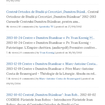
05/10/2012
Centrul Ortodox de Studii și Cercetări „Dumitru Stănil...
Centrul
Ortodoxe de Studii și Cercetări „Dumitru Stăniloae” 2012-2013
Cursurile Centrului Dumitru Stăniloae, pentru anu...
8k views
|
10 comments
|
by
Apostolia TV
|
posted on 27/09/2012
2013-10-24 Centre « Dumitru Staniloae »: Pr. Yvan Koenig ...
2013-10-24 Centre « Dumitru Staniloae »: Pr. Yvan Koenig -
Patristique. L’Empire chrétien. (audio+pdf) Première confére...
7.4k views
|
0 comments
|
by
Yvan Koenig
|
posted on 30/10/2013
2013-12-19 Centre « Dumitru Staniloae »: Marc-Antoine Costa...
2013-12-19 Centre « Dumitru Staniloae »: Père Marc-Antoine
Costa de Beauregard – Théologie de la Liturgie. Absolu ou rel...
7.1k views
|
0 comments
|
by
Marc-Antoine Costa de Beauregard
|
posted on
09/01/2014
2012-10-02 Centrul „Dumitru Stăniloae”: Jean Bob...
2012-10-02
COERDS: Părintele Jean Boboc - Introducere Părintele Jean
Boboc, decan al Centrului Ortodox de Studii și Cer...