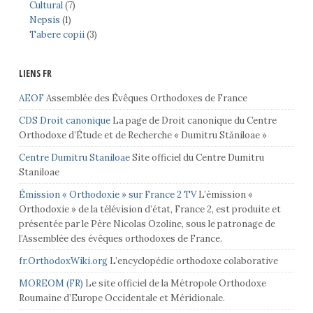
Cultural
(7)
Nepsis
(1)
Tabere copii
(3)
LIENS FR
AEOF
Assemblée des Évêques Orthodoxes de France
CDS Droit canonique
La page de Droit canonique du Centre
Orthodoxe d’Étude et de Recherche « Dumitru Stăniloae »
Centre Dumitru Staniloae
Site officiel du Centre Dumitru
Staniloae
Émission « Orthodoxie » sur France 2 TV
L’émission «
Orthodoxie » de la télévision d’état, France 2, est produite et
présentée par le Père Nicolas Ozoline, sous le patronage de
l’Assemblée des évêques orthodoxes de France.
fr.OrthodoxWiki.org
L’encyclopédie orthodoxe colaborative
MOREOM (FR)
Le site officiel de la Métropole Orthodoxe
Roumaine d’Europe Occidentale et Méridionale.