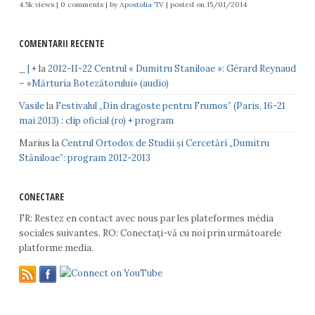
4.5k views
|
0 comments
|
by
Apostolia TV
|
posted on 15/01/2014
COMENTARII RECENTE
_ | +
la
2012-11-22 Centrul « Dumitru Staniloae »: Gérard Reynaud
– «Mărturia Botezătorului» (audio)
Vasile
la
Festivalul „Din dragoste pentru Frumos” (Paris, 16-21
mai 2013) : clip oficial (ro) + program
Marius
la
Centrul Ortodox de Studii și Cercetări „Dumitru
Stăniloae”: program 2012-2013
CONECTARE
FR: Restez en contact avec nous par les plateformes média
sociales suivantes. RO: Conectați-vă cu noi prin următoarele
platforme media.