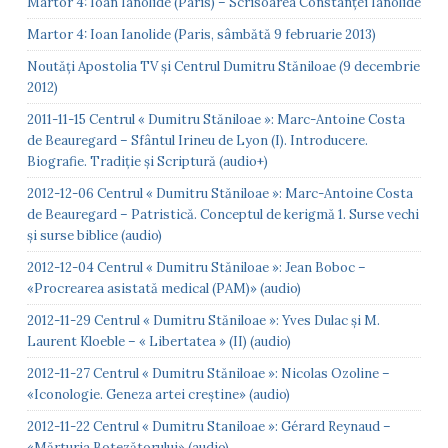
Martor 4: Ioan Ianolide (Paris) – Scrisoarea Constanței Ianolide
Martor 4: Ioan Ianolide (Paris, sâmbătă 9 februarie 2013)
Noutăți Apostolia TV și Centrul Dumitru Stăniloae (9 decembrie
2012)
2011-11-15 Centrul « Dumitru Stăniloae »: Marc-Antoine Costa
de Beauregard – Sfântul Irineu de Lyon (I). Introducere.
Biografie. Tradiție și Scriptură (audio+)
2012-12-06 Centrul « Dumitru Stăniloae »: Marc-Antoine Costa
de Beauregard – Patristică. Conceptul de kerigmă 1. Surse vechi
și surse biblice (audio)
2012-12-04 Centrul « Dumitru Stăniloae »: Jean Boboc –
«Procrearea asistată medical (PAM)» (audio)
2012-11-29 Centrul « Dumitru Stăniloae »: Yves Dulac și M.
Laurent Kloeble – « Libertatea » (II) (audio)
2012-11-27 Centrul « Dumitru Stăniloae »: Nicolas Ozoline –
«Iconologie. Geneza artei creștine» (audio)
2012-11-22 Centrul « Dumitru Staniloae »: Gérard Reynaud –
«Mărturia Botezătorului» (audio)