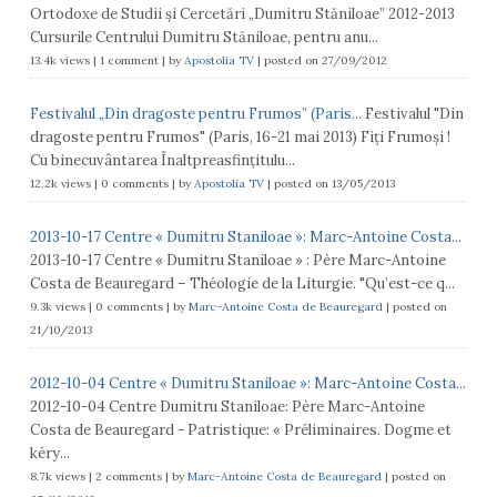
Ortodoxe de Studii și Cercetări „Dumitru Stăniloae” 2012-2013
Cursurile Centrului Dumitru Stăniloae, pentru anu...
13.4k views
|
1 comment
|
by
Apostolia TV
|
posted on 27/09/2012
Festivalul „Din dragoste pentru Frumos” (Paris...
Festivalul "Din
dragoste pentru Frumos" (Paris, 16-21 mai 2013) Fiţi Frumoşi !
Cu binecuvântarea Înaltpreasfinţitulu...
12.2k views
|
0 comments
|
by
Apostolia TV
|
posted on 13/05/2013
2013-10-17 Centre « Dumitru Staniloae »: Marc-Antoine Costa...
2013-10-17 Centre « Dumitru Staniloae » : Père Marc-Antoine
Costa de Beauregard – Théologie de la Liturgie. "Qu’est-ce q...
9.3k views
|
0 comments
|
by
Marc-Antoine Costa de Beauregard
|
posted on
21/10/2013
2012-10-04 Centre « Dumitru Staniloae »: Marc-Antoine Costa...
2012-10-04 Centre Dumitru Staniloae: Père Marc-Antoine
Costa de Beauregard - Patristique: « Préliminaires. Dogme et
kéry...
8.7k views
|
2 comments
|
by
Marc-Antoine Costa de Beauregard
|
posted on