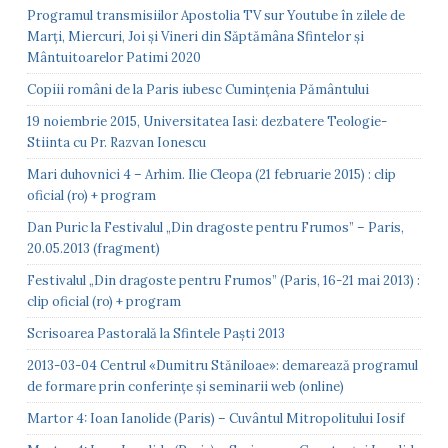
Programul transmisiilor Apostolia TV sur Youtube în zilele de
Marți, Miercuri, Joi și Vineri din Săptămâna Sfintelor și
Mântuitoarelor Patimi 2020
Copiii români de la Paris iubesc Cumințenia Pământului
19 noiembrie 2015, Universitatea Iasi: dezbatere Teologie-
Stiinta cu Pr. Razvan Ionescu
Mari duhovnici 4 – Arhim. Ilie Cleopa (21 februarie 2015) : clip
oficial (ro) + program
Dan Puric la Festivalul „Din dragoste pentru Frumos” – Paris,
20.05.2013 (fragment)
Festivalul „Din dragoste pentru Frumos” (Paris, 16-21 mai 2013) :
clip oficial (ro) + program
Scrisoarea Pastorală la Sfintele Paști 2013
2013-03-04 Centrul «Dumitru Stăniloae»: demarează programul
de formare prin conferințe și seminarii web (online)
Martor 4: Ioan Ianolide (Paris) – Cuvântul Mitropolitului Iosif