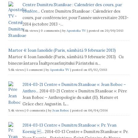
Centre Dumitru Staniloae : Calendrier des cours, par
confére...
Centre Dumitru Staniloae : Calendrier des
cours, par conférencier, pour l'année universitaire 2013-
2014 (octobre 2013 -...
5.8k views
|
0 comments
|
by
Apostolia TV
|
posted on 20/09/2013
Martor 4: Ioan Ianolide (Paris, sâmbătă 9 februarie 2013)
Martor 4: Ioan Ianolide (Paris, sâmbătă 9 februarie 2013) Cu
binecuvântarea Înaltpreasfinţitului Părintelui n...
5.6k views
|
1 comment
|
by
Apostolia TV
|
posted on 05/02/2013
2014-03-21 Centre « Dumitru Staniloae »: Jean Boboc –
Anthro...
2014-03-21 Centre « Dumitru Staniloae »: Père
Jean Boboc – Anthropologie du salut (II). Nature et
Grâce chez Augustin. L...
5.4k views
|
0 comments
|
by
Jean Boboc
|
posted on 06/04/2014
2014-03-13 Centre « Dumitru Staniloae »: Pr. Yvan
Koenig ...
2014-03-13 Centre « Dumitru Staniloae »: Pr.