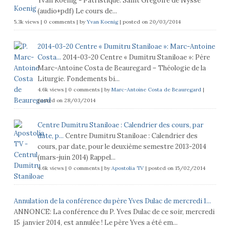
Yvan Koenig - Patristique. Saint Grégoire de Nysse
(audio+pdf) Le cours de...
5.3k views
|
0 comments
|
by
Yvan Koenig
|
posted on 20/03/2014
2014-03-20 Centre « Dumitru Staniloae »: Marc-Antoine
Costa...
2014-03-20 Centre « Dumitru Staniloae »: Père
Marc-Antoine Costa de Beauregard – Théologie de la
Liturgie. Fondements bi...
4.6k views
|
0 comments
|
by
Marc-Antoine Costa de Beauregard
|
posted on 28/03/2014
Centre Dumitru Staniloae : Calendrier des cours, par
date, p...
Centre Dumitru Staniloae : Calendrier des
cours, par date, pour le deuxième semestre 2013-2014
(mars-juin 2014) Rappel...
4.6k views
|
0 comments
|
by
Apostolia TV
|
posted on 15/02/2014
Annulation de la conférence du père Yves Dulac de mercredi 1...
ANNONCE: La conférence du P. Yves Dulac de ce soir, mercredi
15 janvier 2014, est annulée ! Le père Yves a été em...