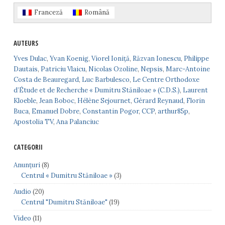
Franceză
Română
AUTEURS
Yves Dulac
,
Yvan Koenig
,
Viorel Ioniță
,
Răzvan Ionescu
,
Philippe
Dautais
,
Patriciu Vlaicu
,
Nicolas Ozoline
,
Nepsis
,
Marc-Antoine
Costa de Beauregard
,
Luc Barbulesco
,
Le Centre Orthodoxe
d’Étude et de Recherche « Dumitru Stăniloae » (C.D.S.)
,
Laurent
Kloeble
,
Jean Boboc
,
Hélène Sejournet
,
Gérard Reynaud
,
Florin
Buca
,
Emanuel Dobre
,
Constantin Pogor
,
CCP
,
arthur85p
,
Apostolia TV
,
Ana Palanciuc
CATEGORII
Anunțuri
(8)
Centrul « Dumitru Stăniloae »
(3)
Audio
(20)
Centrul "Dumitru Stăniloae"
(19)
Video
(11)