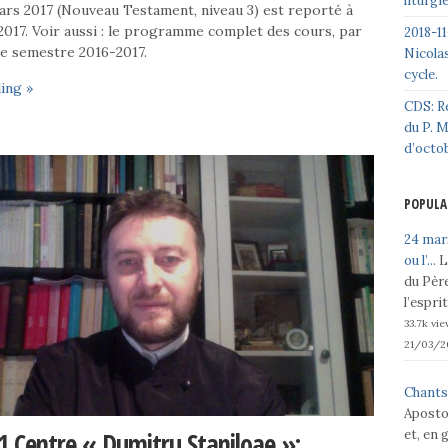
liturgi
ars 2017 (Nouveau Testament, niveau 3) est reporté à
2017. Voir aussi : le programme complet des cours, par
2018-11
2e semestre 2016-2017.
Nicolas
cycle.
ing »
CDS: R
du P. 
d’octo
POPULA
24 mars
ou l’...
L
du Père
l’espri
33.7k vi
21/03/2
Chants
Aposto
et, en 
1 Centre « Dumitru Staniloae »: