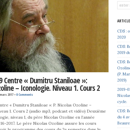
ARTICL
CDS : 
2020
CDS: R
2019 du
CDS: Re
Ozoline
(P. Ma
9 Centre « Dumitru Staniloae »:
2019)
oline – Iconologie. Niveau 1. Cours 2
2019-03
 mars 2017
•
0 Comments
Nicolas
cycle.
tre « Dumitru Staniloae »: P. Nicolas Ozoline –
CDS: R
veau 1. Cours 2 (audio mp3, podcast et vidéo) Deuxième
du 4 av
ogie, niveau 1, du père Nicolas Ozoline en l’année
Beaure
16-2017. Le père Nicolas Ozoline assure les cours
(voir le programme des cours du 2e semestre dans le