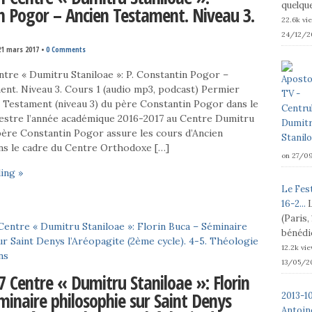
quelque
n Pogor – Ancien Testament. Niveau 3.
22.6k vi
24/12/2
21 mars 2017
•
0 Comments
tre « Dumitru Staniloae »: P. Constantin Pogor –
ent. Niveau 3. Cours 1 (audio mp3, podcast) Permier
n Testament (niveau 3) du père Constantin Pogor dans le
stre l’année académique 2016-2017 au Centre Dumitru
père Constantin Pogor assure les cours d’Ancien
ns le cadre du Centre Orthodoxe […]
on 27/0
ing »
Le Fest
16-2...
(Paris,
bénédic
12.2k vi
13/05/2
7 Centre « Dumitru Staniloae »: Florin
minaire philosophie sur Saint Denys
2013-1
Antoine