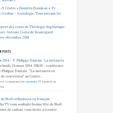
e. Niveau 3.
-21 Centre « Dumitru Staniloae »: Pr.
 Ozoline – Iconologie. Tous niveaux 1er
eport des cours de Théologie dogmatique
Marc-Antoine Costa de Beauregard
bre-décembre 2018
R POSTS
 2014 – P. Philippe Dautais : La métanoïa
e lundi, 24 mars 2014, 20h30 - conférence
 Philippe Dautais : "La métanoïa ou
t de conversion" au Centre...
ews
|
3 comments
|
by
Apostolia TV
|
posted on
014
 de Noël orthodoxes en français
lia TV vous souhaite bonne fête de Noël
guise de cadeau, vous invite à écouter