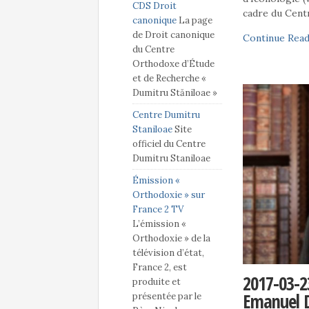
CDS Droit
cadre du Cent
canonique
La page
de Droit canonique
Continue Read
du Centre
Orthodoxe d’Étude
et de Recherche «
Dumitru Stăniloae »
Centre Dumitru
Staniloae
Site
officiel du Centre
Dumitru Staniloae
Émission «
Orthodoxie » sur
France 2 TV
L’émission «
Orthodoxie » de la
télévision d’état,
France 2, est
2017-03-2
produite et
Emanuel D
présentée par le