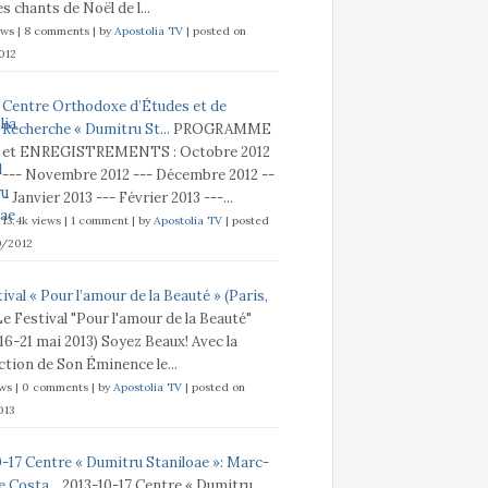
s chants de Noël de l...
ews
|
8 comments
|
by
Apostolia TV
|
posted on
012
Centre Orthodoxe d’Études et de
Recherche « Dumitru St...
PROGRAMME
et ENREGISTREMENTS : Octobre 2012
--- Novembre 2012 --- Décembre 2012 --
- Janvier 2013 --- Février 2013 ---...
13.4k views
|
1 comment
|
by
Apostolia TV
|
posted
9/2012
ival « Pour l’amour de la Beauté » (Paris,
Le Festival "Pour l'amour de la Beauté"
 16-21 mai 2013) Soyez Beaux! Avec la
tion de Son Éminence le...
ews
|
0 comments
|
by
Apostolia TV
|
posted on
013
0-17 Centre « Dumitru Staniloae »: Marc-
 Costa...
2013-10-17 Centre « Dumitru