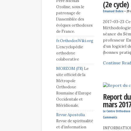
Père Nicolas
(2e cycle)
Ozoline, sous le
Emanuel Dobre
•
29 
patronage de
l’Assemblée des
2017-03-23 Ce
évêques orthodoxes
Méthodologie d
de France.
séance du Sém
professeur Em
fr.OrthodoxWiki.org
d’un logiciel 
L’encyclopédie
(bonnes prati
orthodoxe
colaborative
Continue Read
MOREOM (FR)
Le
site officiel de la
Métropole
Orthodoxe
Roumaine d’Europe
Report du
Occidentale et
mars 201
Méridionale.
Le Centre Orthodoxe 
Revue Apostolia
Comments
Revue de spiritualité
et d’information
INFORMATION é