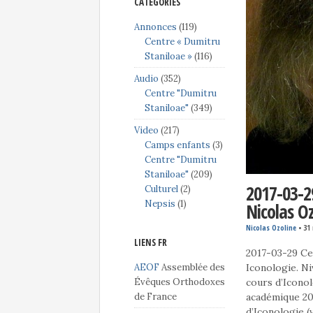
CATÉGORIES
Annonces
(119)
Centre « Dumitru
Staniloae »
(116)
Audio
(352)
Centre "Dumitru
Staniloae"
(349)
Video
(217)
Camps enfants
(3)
Centre "Dumitru
Staniloae"
(209)
2017-03-2
Culturel
(2)
Nepsis
(1)
Nicolas Oz
Nicolas Ozoline
•
31
LIENS FR
2017-03-29 Cen
AEOF
Assemblée des
Iconologie. Ni
Évêques Orthodoxes
cours d’Iconol
de France
académique 20
d’Iconologie 