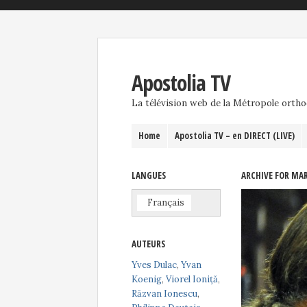
Apostolia TV
La télévision web de la Métropole orth
Home
Apostolia TV – en DIRECT (LIVE)
LANGUES
ARCHIVE FOR MAR
Français
AUTEURS
Yves Dulac
,
Yvan
Koenig
,
Viorel Ioniță
,
Răzvan Ionescu
,