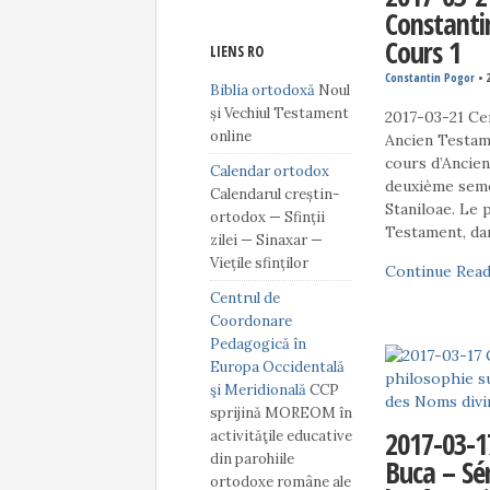
Constanti
Cours 1
LIENS RO
Constantin Pogor
•
Biblia ortodoxă
Noul
și Vechiul Testament
2017-03-21 Cen
online
Ancien Testam
cours d’Ancie
Calendar ortodox
deuxième seme
Calendarul creștin-
Staniloae. Le 
ortodox — Sfinții
Testament, da
zilei — Sinaxar —
Viețile sfinților
Continue Read
Centrul de
Coordonare
Pedagogică în
Europa Occidentală
şi Meridională
CCP
sprijină MOREOM în
2017-03-1
activităţile educative
din parohiile
Buca – Sé
ortodoxe române ale