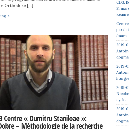
CDS: R
re Orthodoxe […]
21 mar
Beaure
ing »
Centre 
par da
(mars –
2019-0
Antoin
dogmat
2019-0
Antoin
liturgi
2019-02
Nicolas
cycle.
2019-0
Antoin
3 Centre « Dumitru Staniloae »:
dogmat
obre – Méthodologie de la recherche