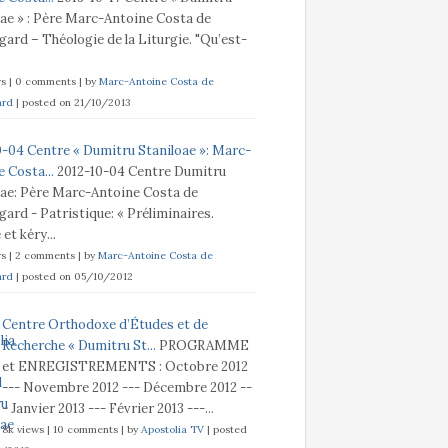
oae » : Père Marc-Antoine Costa de
ard – Théologie de la Liturgie. "Qu’est-
ws
|
0 comments
|
by
Marc-Antoine Costa de
ard
|
posted on 21/10/2013
0-04 Centre « Dumitru Staniloae »: Marc-
 Costa...
2012-10-04 Centre Dumitru
oae: Père Marc-Antoine Costa de
ard - Patristique: « Préliminaires.
t kéry...
ws
|
2 comments
|
by
Marc-Antoine Costa de
ard
|
posted on 05/10/2012
Centre Orthodoxe d’Études et de
Recherche « Dumitru St...
PROGRAMME
et ENREGISTREMENTS : Octobre 2012
--- Novembre 2012 --- Décembre 2012 --
- Janvier 2013 --- Février 2013 ---...
8k views
|
10 comments
|
by
Apostolia TV
|
posted