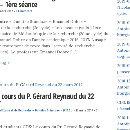
2019-01
 – 1ère séance
Nicolas
mars 2017
•
0 Comments
cycle.
ntre « Dumitru Staniloae »: Emanuel Dobre –
2019-0
e la recherche (2e cycle) – 1ère séance (vidéo) 1ère
Antoin
inaire de Méthodologie de la recherche (2ème cycle) du
liturgi
anuel Dobre en l’année académique 2016-2017: L’usage
2019-0
de traitement de texte dans l’activité de recherche
Antoin
ques). Le professeur Emanuel Dobre […]
dogmat
ing »
2019-0
pensée
2018-1
Antoin
liturgi
 cours du P. Gérard Reynaud du 22
7
CDS: R
décemb
d’Étude et de Recherche « Dumitru Stăniloae » (C.D.S.)
•
22 mars 2017
•
0
2018-1
Antoin
tudiants CDS: Le cours du Pr. Gérard Reynaud de