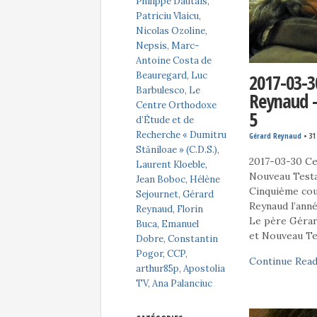
Philippe Dautais
,
Patriciu Vlaicu
,
Nicolas Ozoline
,
Nepsis
,
Marc-
Antoine Costa de
Beauregard
,
Luc
2017-03-3
Barbulesco
,
Le
Reynaud –
Centre Orthodoxe
5
d’Étude et de
Recherche « Dumitru
Gérard Reynaud
•
31
Stăniloae » (C.D.S.)
,
2017-03-30 Ce
Laurent Kloeble
,
Nouveau Testa
Jean Boboc
,
Hélène
Cinquième cou
Sejournet
,
Gérard
Reynaud l’ann
Reynaud
,
Florin
Le père Gérard
Buca
,
Emanuel
et Nouveau Te
Dobre
,
Constantin
Pogor
,
CCP
,
Continue Read
arthur85p
,
Apostolia
TV
,
Ana Palanciuc