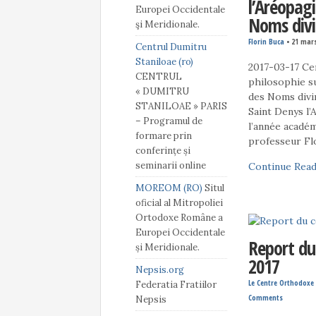
l’Aréopagi
Europei Occidentale
Noms divi
şi Meridionale.
Florin Buca
•
21 mar
Centrul Dumitru
Staniloae (ro)
2017-03-17 Cen
CENTRUL
philosophie su
« DUMITRU
des Noms divin
STANILOAE » PARIS
Saint Denys l’
– Programul de
l’année acadé
formare prin
professeur Fl
conferințe și
seminarii online
Continue Read
MOREOM (RO)
Situl
oficial al Mitropoliei
Ortodoxe Române a
Europei Occidentale
Report du
și Meridionale.
2017
Nepsis.org
Le Centre Orthodoxe 
Federatia Fratiilor
Comments
Nepsis