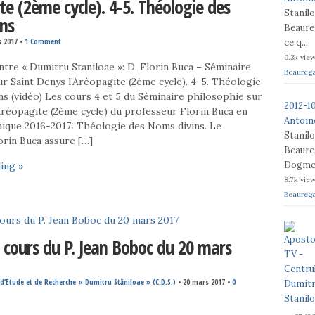
te (2ème cycle). 4-5. Théologie des
Stanil
ns
Beaureg
ce q...
s 2017
•
1 Comment
9.3k vie
tre « Dumitru Staniloae »: D. Florin Buca – Séminaire
Beaureg
r Saint Denys l’Aréopagite (2ème cycle). 4-5. Théologie
s (vidéo) Les cours 4 et 5 du Séminaire philosophie sur
2012-1
Aréopagite (2ème cycle) du professeur Florin Buca en
Antoine
mique 2016-2017: Théologie des Noms divins. Le
Stanil
orin Buca assure […]
Beaureg
Dogme e
ing »
8.7k vie
Beaureg
 cours du P. Jean Boboc du 20 mars
d’Étude et de Recherche « Dumitru Stăniloae » (C.D.S.)
•
20 mars 2017
•
0