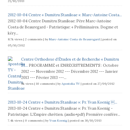
21/10/2013
2012-10-04 Centre « Dumitru Staniloae »: Marc-Antoine Costa...
2012-10-04 Centre Dumitru Staniloae: Père Marc-Antoine
Costa de Beauregard - Patristique: « Préliminaires. Dogme et
kéry...
8.7k views
|
2 comments
|
by
Marc-Antoine Costa de Beauregard
|
posted on
05/10/2012
Centre Orthodoxe d’Études et de Recherche « Dumitru
St...
PROGRAMME et ENREGISTREMENTS : Octobre
2012 --- Novembre 2012 --- Décembre 2012 --- Janvier
2013 --- Février 2013 ---...
8k views
|
10 comments
|
by
Apostolia TV
|
posted on 27/09/2012
2013-10-24 Centre « Dumitru Staniloae »: Pr. Yvan Koenig ...
2013-10-24 Centre « Dumitru Staniloae »: Pr. Yvan Koenig -
Patristique. L’Empire chrétien. (audio+pdf) Première confére...
7.4k views
|
0 comments
|
by
Yvan Koenig
|
posted on 30/10/2013