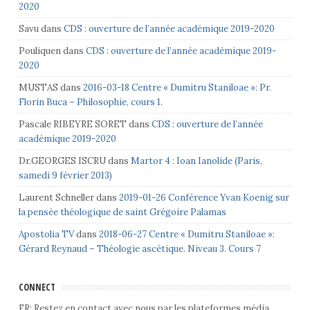
2020
Savu
dans
CDS : ouverture de l’année académique 2019-2020
Pouliquen
dans
CDS : ouverture de l’année académique 2019-
2020
MUSTAS
dans
2016-03-18 Centre « Dumitru Staniloae »: Pr.
Florin Buca – Philosophie, cours 1.
Pascale RIBEYRE SORET
dans
CDS : ouverture de l’année
académique 2019-2020
Dr.GEORGES ISCRU
dans
Martor 4 : Ioan Ianolide (Paris,
samedi 9 février 2013)
Laurent Schneller
dans
2019-01-26 Conférence Yvan Koenig sur
la pensée théologique de saint Grégoire Palamas
Apostolia TV
dans
2018-06-27 Centre « Dumitru Staniloae »:
Gérard Reynaud – Théologie ascétique. Niveau 3. Cours 7
CONNECT
FR: Restez en contact avec nous par les plateformes média