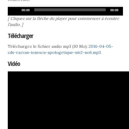
Audio
00:00
00:00
Player
[ Cliquez sur la flèche du player pour commencer à écouter
l’audio. ]
Télécharger
Téléchargez le fichier audio mp3 (30 Mo):
2016-04-05-
cds-razvan-ionescu-apologetique-niv2-no6.mp3
.
Vidéo