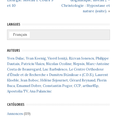
Liturgie. Niveau 1. Cours 9
dogmatique, niveau 2 –
et 10
Christologie : Hypostase et
nature (suite).
»
LANGUES
Français
AUTEURS
Yves Dulac
,
Yvan Koenig
,
Viorel Ioniță
,
Răzvan Ionescu
,
Philippe
Dautais
,
Patriciu Vlaicu
,
Nicolas Ozoline
,
Nepsis
,
Marc-Antoine
Costa de Beauregard
,
Luc Barbulesco
,
Le Centre Orthodoxe
d’Étude et de Recherche « Dumitru Stăniloae » (C.D.S.)
,
Laurent
Kloeble
,
Jean Boboc
,
Hélène Sejournet
,
Gérard Reynaud
,
Florin
Buca
,
Emanuel Dobre
,
Constantin Pogor
,
CCP
,
arthur85p
,
Apostolia TV
,
Ana Palanciuc
CATÉGORIES
Annonces
(119)