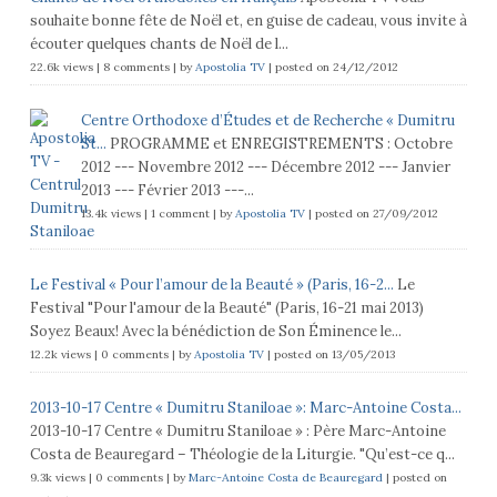
souhaite bonne fête de Noël et, en guise de cadeau, vous invite à
écouter quelques chants de Noël de l...
22.6k views
|
8 comments
|
by
Apostolia TV
|
posted on 24/12/2012
Centre Orthodoxe d’Études et de Recherche « Dumitru
St...
PROGRAMME et ENREGISTREMENTS : Octobre
2012 --- Novembre 2012 --- Décembre 2012 --- Janvier
2013 --- Février 2013 ---...
13.4k views
|
1 comment
|
by
Apostolia TV
|
posted on 27/09/2012
Le Festival « Pour l’amour de la Beauté » (Paris, 16-2...
Le
Festival "Pour l'amour de la Beauté" (Paris, 16-21 mai 2013)
Soyez Beaux! Avec la bénédiction de Son Éminence le...
12.2k views
|
0 comments
|
by
Apostolia TV
|
posted on 13/05/2013
2013-10-17 Centre « Dumitru Staniloae »: Marc-Antoine Costa...
2013-10-17 Centre « Dumitru Staniloae » : Père Marc-Antoine
Costa de Beauregard – Théologie de la Liturgie. "Qu’est-ce q...
9.3k views
|
0 comments
|
by
Marc-Antoine Costa de Beauregard
|
posted on