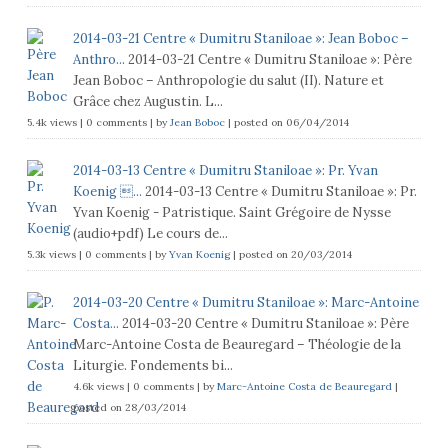
2014-03-21 Centre « Dumitru Staniloae »: Jean Boboc –
Anthro...
2014-03-21 Centre « Dumitru Staniloae »: Père
Jean Boboc – Anthropologie du salut (II). Nature et
Grâce chez Augustin. L...
5.4k views
|
0 comments
|
by
Jean Boboc
|
posted on 06/04/2014
2014-03-13 Centre « Dumitru Staniloae »: Pr. Yvan
Koenig ...
2014-03-13 Centre « Dumitru Staniloae »: Pr.
Yvan Koenig - Patristique. Saint Grégoire de Nysse
(audio+pdf) Le cours de...
5.3k views
|
0 comments
|
by
Yvan Koenig
|
posted on 20/03/2014
2014-03-20 Centre « Dumitru Staniloae »: Marc-Antoine
Costa...
2014-03-20 Centre « Dumitru Staniloae »: Père
Marc-Antoine Costa de Beauregard – Théologie de la
Liturgie. Fondements bi...
4.6k views
|
0 comments
|
by
Marc-Antoine Costa de Beauregard
|
posted on 28/03/2014