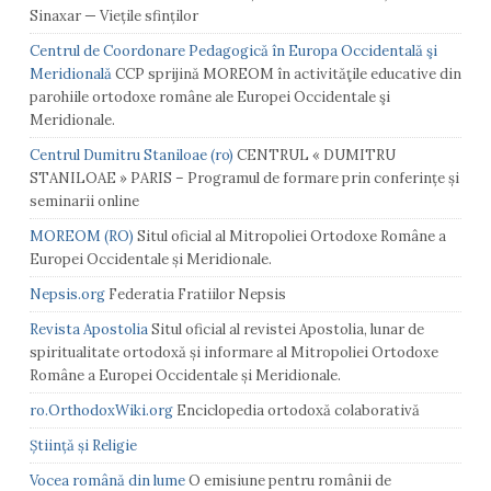
Sinaxar — Viețile sfinților
Centrul de Coordonare Pedagogică în Europa Occidentală şi
Meridională
CCP sprijină MOREOM în activităţile educative din
parohiile ortodoxe române ale Europei Occidentale şi
Meridionale.
Centrul Dumitru Staniloae (ro)
CENTRUL « DUMITRU
STANILOAE » PARIS – Programul de formare prin conferințe și
seminarii online
MOREOM (RO)
Situl oficial al Mitropoliei Ortodoxe Române a
Europei Occidentale și Meridionale.
Nepsis.org
Federatia Fratiilor Nepsis
Revista Apostolia
Situl oficial al revistei Apostolia, lunar de
spiritualitate ortodoxă și informare al Mitropoliei Ortodoxe
Române a Europei Occidentale și Meridionale.
ro.OrthodoxWiki.org
Enciclopedia ortodoxă colaborativă
Știință și Religie
Vocea română din lume
O emisiune pentru românii de