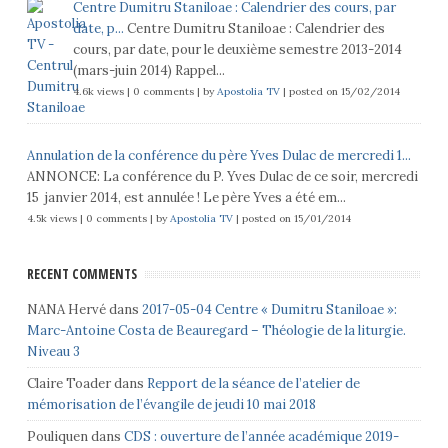
Centre Dumitru Staniloae : Calendrier des cours, par
date, p...
Centre Dumitru Staniloae : Calendrier des
cours, par date, pour le deuxième semestre 2013-2014
(mars-juin 2014) Rappel...
4.6k views
|
0 comments
|
by
Apostolia TV
|
posted on 15/02/2014
Annulation de la conférence du père Yves Dulac de mercredi 1...
ANNONCE: La conférence du P. Yves Dulac de ce soir, mercredi
15 janvier 2014, est annulée ! Le père Yves a été em...
4.5k views
|
0 comments
|
by
Apostolia TV
|
posted on 15/01/2014
RECENT COMMENTS
NANA Hervé
dans
2017-05-04 Centre « Dumitru Staniloae »:
Marc-Antoine Costa de Beauregard – Théologie de la liturgie.
Niveau 3
Claire Toader
dans
Repport de la séance de l’atelier de
mémorisation de l’évangile de jeudi 10 mai 2018
Pouliquen
dans
CDS : ouverture de l’année académique 2019-