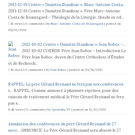
2013-12-19 Centre « Dumitru Staniloae »: Marc-Antoine Costa...
2013-12-19 Centre « Dumitru Staniloae »: Père Marc-Antoine
Costa de Beauregard – Théologie de la Liturgie. Absolu ou rel...
7.1k views
|
0 comments
|
by
Marc-Antoine Costa de Beauregard
|
posted on
09/01/2014
2012-10-02 Centre « Dumitru Staniloae »: Jean Boboc –...
2012-10-02 COERDS: Père Jean Boboc - Introduction Le
Père Jean Boboc, doyen du Centre Orthodoxe d’Études
et de Recherch...
7.1k views
|
5 comments
|
by
Jean Boboc
|
posted on 03/10/2012
RAPPEL: Le père Gérard Reynaud ne fera pas ses conférences
e...
RAPPEL: Comme annoncé à plusieurs réprises, pour des
raisons de traitement médical, le Père Gérard Reynaud ne fera
pas s...
6.4k views
|
0 comments
|
by
Apostolia TV
|
posted on 12/12/2013
Annulation des conférences du père Gérard Reynaud de 27
nove...
ANNONCE: Le Père Gérard Reynaud sera absent le 27