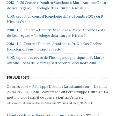
2018-12-20 Centre « Dumitru Staniloae »: Marc-Antoine Costa
de Beauregard – Théologie de la liturgie. Niveau 3.
CDS: Report du cours d’Iconologie du 19 décembre 2018 du P.
Nicolas Ozoline
2018-11-29 Centre « Dumitru Staniloae »: Marc-Antoine Costa
de Beauregard – Théologie de la liturgie. Niveau 3.
2018-11-21 Centre « Dumitru Staniloae »: Pr. Nicolas Ozoline –
Iconologie. Tous niveaux 1er cycle.
CDS: Report des cours de Théologie dogmatique du P. Marc-
Antoine Costa de Beauregard d’octobre-décembre 2018
POPULAR POSTS
24 mars 2014 – P. Philippe Dautais : La métanoïa ou l’...
Le lundi,
24 mars 2014, 20h30 - conférence du Père Philippe Dautais : "La
métanoïa ou l’esprit de conversion" au Centre...
33.7k views
|
3 comments
|
by
Apostolia TV
|
posted on 21/03/2014
Chants de Noël orthodoxes en français
Apostolia TV vous