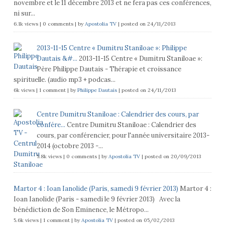
novembre et le 11 décembre 2013 et ne fera pas ces conférences,
ni sur...
6.1k views
|
0 comments
|
by
Apostolia TV
|
posted on 24/11/2013
2013-11-15 Centre « Dumitru Staniloae »: Philippe
Dautais &#...
2013-11-15 Centre « Dumitru Staniloae »:
Père Philippe Dautais - Thérapie et croissance
spirituelle. (audio mp3 + podcas...
6k views
|
1 comment
|
by
Philippe Dautais
|
posted on 24/11/2013
Centre Dumitru Staniloae : Calendrier des cours, par
confére...
Centre Dumitru Staniloae : Calendrier des
cours, par conférencier, pour l'année universitaire 2013-
2014 (octobre 2013 -...
5.8k views
|
0 comments
|
by
Apostolia TV
|
posted on 20/09/2013
Martor 4 : Ioan Ianolide (Paris, samedi 9 février 2013)
Martor 4 :
Ioan Ianolide (Paris - samedi le 9 février 2013) Avec la
bénédiction de Son Eminence, le Métropo...
5.6k views
|
1 comment
|
by
Apostolia TV
|
posted on 05/02/2013