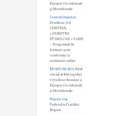
Europei Occidentale
şi Meridionale.
Centrul Dumitru
Staniloae (ro)
CENTRUL
« DUMITRU
STANILOAE » PARIS
– Programul de
formare prin
conferințe și
seminarii online
MOREOM (RO)
Situl
oficial al Mitropoliei
Ortodoxe Române a
Europei Occidentale
și Meridionale.
Nepsis.org
Federatia Fratiilor
Nepsis