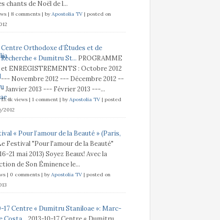
s chants de Noël de l...
ews
|
8 comments
|
by
Apostolia TV
|
posted on
012
Centre Orthodoxe d’Études et de
Recherche « Dumitru St...
PROGRAMME
et ENREGISTREMENTS : Octobre 2012
--- Novembre 2012 --- Décembre 2012 --
- Janvier 2013 --- Février 2013 ---...
13.4k views
|
1 comment
|
by
Apostolia TV
|
posted
9/2012
ival « Pour l’amour de la Beauté » (Paris,
Le Festival "Pour l'amour de la Beauté"
 16-21 mai 2013) Soyez Beaux! Avec la
tion de Son Éminence le...
ews
|
0 comments
|
by
Apostolia TV
|
posted on
013
0-17 Centre « Dumitru Staniloae »: Marc-
 Costa...
2013-10-17 Centre « Dumitru