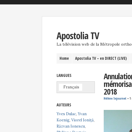
Apostolia TV
La télévision web de la Métropole orth
Home
Apostolia TV – en DIRECT (LIVE)
Annulation
LANGUES
mémorisat
Français
2018
Hélène Sejournet
•
1
AUTEURS
Yves Dulac
,
Yvan
Koenig
,
Viorel Ioniță
,
Răzvan Ionescu
,