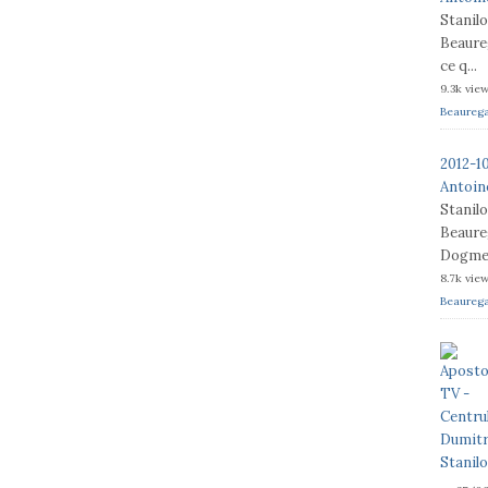
Stanil
Beaureg
ce q...
9.3k vie
Beaureg
2012-1
Antoine
Stanil
Beaureg
Dogme e
8.7k vie
Beaureg