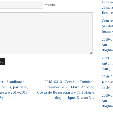
CDS: R
Website
21 mar
Beaure
Centre 
par da
(mars –
2019-0
Antoin
dogmat
2019-0
Antoin
liturgi
2019-02
ru Staniloae :
2018-03-01 Centre « Dumitru
Nicolas
 cours, par date,
Staniloae »: Pr. Marc-Antoine
cycle.
mestre 2017-2018
Costa de Beauregard – Théologie
2019-0
8)
dogmatique. Niveau 3.
»
Antoin
dogmat