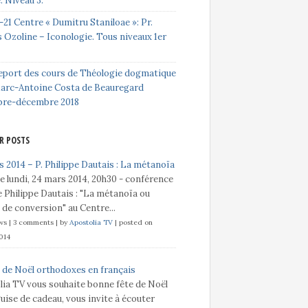
e. Niveau 3.
-21 Centre « Dumitru Staniloae »: Pr.
 Ozoline – Iconologie. Tous niveaux 1er
eport des cours de Théologie dogmatique
Marc-Antoine Costa de Beauregard
bre-décembre 2018
R POSTS
 2014 – P. Philippe Dautais : La métanoïa
e lundi, 24 mars 2014, 20h30 - conférence
 Philippe Dautais : "La métanoïa ou
t de conversion" au Centre...
ews
|
3 comments
|
by
Apostolia TV
|
posted on
014
 de Noël orthodoxes en français
lia TV vous souhaite bonne fête de Noël
guise de cadeau, vous invite à écouter