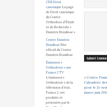
CDS Droit
canonique
La page
de Droit canonique
du Centre
Orthodoxe d’Étude
et de Recherche «
Dumitru Stăniloae »
Centre Dumitru
Staniloae
Site
officiel du Centre
Dumitru Staniloae
Émission «
Orthodoxie » sur
France 2 TV
«
Centre Dumit
L’émission «
Calendrier des
Orthodoxie » de la
pour le 2e se
télévision d’état,
(mars-juin 201
France 2, est
produite et
présentée par le