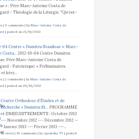
oae » : Père Marc-Antoine Costa de
ard – Théologie de la Liturgie. "Qu’est-
ws
|
0 comments
|
by
Marc-Antoine Costa de
ard
|
posted on 21/10/2013
0-04 Centre « Dumitru Staniloae »: Marc-
 Costa...
2012-10-04 Centre Dumitru
oae: Père Marc-Antoine Costa de
ard - Patristique: « Préliminaires.
t kéry...
ws
|
2 comments
|
by
Marc-Antoine Costa de
ard
|
posted on 05/10/2012
Centre Orthodoxe d’Études et de
Recherche « Dumitru St...
PROGRAMME
et ENREGISTREMENTS : Octobre 2012
--- Novembre 2012 --- Décembre 2012 --
- Janvier 2013 --- Février 2013 ---...
8k views
|
10 comments
|
by
Apostolia TV
|
posted