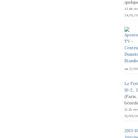
quelque
22.6k vi
24/12/2
on 27/0
Le Fest
16-2...
(Paris,
bénédic
12.2k vi
13/05/2
2013-1
Antoine