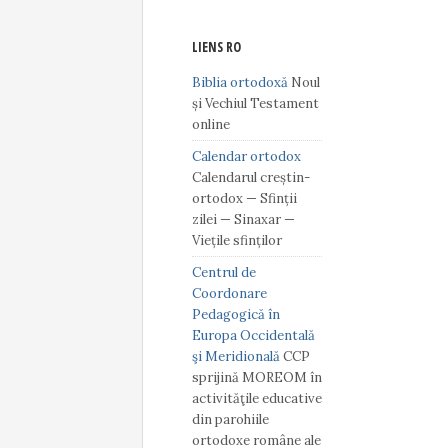
LIENS RO
Biblia ortodoxă
Noul
și Vechiul Testament
online
Calendar ortodox
Calendarul creștin-
ortodox — Sfinții
zilei — Sinaxar —
Viețile sfinților
Centrul de
Coordonare
Pedagogică în
Europa Occidentală
şi Meridională
CCP
sprijină MOREOM în
activităţile educative
din parohiile
ortodoxe române ale