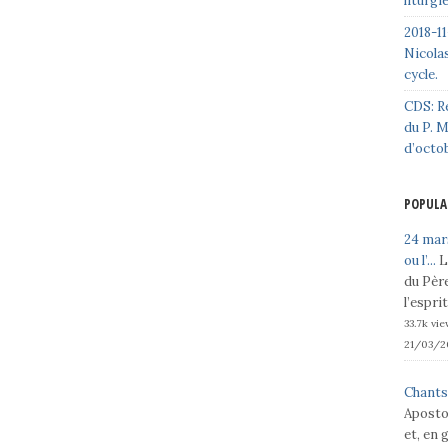
liturgi
2018-11
Nicolas
cycle.
CDS: R
du P. 
d’octo
POPULA
24 mars
ou l’...
L
du Père
l’espri
33.7k vi
21/03/2
Chants
Aposto
et, en 