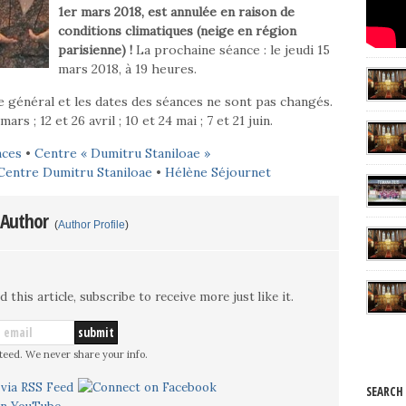
1er mars 2018, est annulée en raison de
conditions climatiques (neige en région
parisienne) !
La prochaine séance : le jeudi 15
mars 2018, à 19 heures.
général et les dates des séances ne sont pas changés.
mars ; 12 et 26 avril ; 10 et 24 mai ; 7 et 21 juin.
nces
•
Centre « Dumitru Staniloae »
Centre Dumitru Staniloae
•
Hélène Séjournet
 Author
(
Author Profile
)
d this article, subscribe to receive more just like it.
teed. We never share your info.
SEARCH