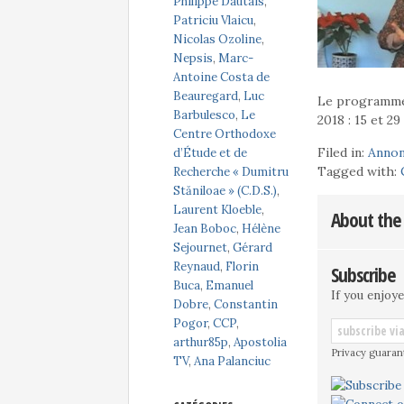
Philippe Dautais
,
Patriciu Vlaicu
,
Nicolas Ozoline
,
Nepsis
,
Marc-
Antoine Costa de
Beauregard
,
Luc
Le programme 
Barbulesco
,
Le
2018 : 15 et 29 
Centre Orthodoxe
Filed in:
Anno
d’Étude et de
Tagged with:
Recherche « Dumitru
Stăniloae » (C.D.S.)
,
Laurent Kloeble
,
About the
Jean Boboc
,
Hélène
Sejournet
,
Gérard
Reynaud
,
Florin
Subscribe
Buca
,
Emanuel
If you enjoye
Dobre
,
Constantin
Pogor
,
CCP
,
arthur85p
,
Apostolia
Privacy guaran
TV
,
Ana Palanciuc