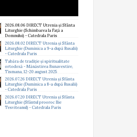
2026.08.06 DIRECT Utrenia și Sfânta
Liturghie (Schimbarea la Față a
Domnului) - Catedrala Paris
2026.08.02 DIRECT Utrenia și Sfânta
Liturghie (Duminica a 9-a după Rusalii)
- Catedrala Paris
Tabăra de tradiție și spiritualitate
ortodoxă - Mănăstirea Bunavestire,
Tismana, 12-20 august 2025
2026.07.26 DIRECT Utrenia și Sfânta
Liturghie (Duminica a 8-a după Rusalii)
- Catedrala Paris
2026.07.20 DIRECT Utrenia și Sfânta
Liturghie (Sfântul prooroc Ilie
Tesviteanul) - Catedrala Paris