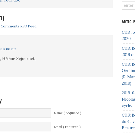
1)
ARTICL
|
Comments RSS Feed
CDS : 
2020
:
CDS: R
20 h 06 min
2019 du
, Hélène Sejournet,
CDS: Re
Ozoline
(P. Ma
2019)
2019-03
y
Nicolas
cycle.
Name ( required )
CDS: R
du 4 av
Email ( required )
Beaure