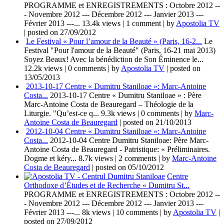
PROGRAMME et ENREGISTREMENTS : Octobre 2012 --
- Novembre 2012 --- Décembre 2012 --- Janvier 2013 ---
Février 2013 ---...
13.4k views
|
1 comment
|
by
Apostolia TV
|
posted on 27/09/2012
Le Festival « Pour l’amour de la Beauté » (Paris, 16-2...
Le
Festival "Pour l'amour de la Beauté" (Paris, 16-21 mai 2013)
Soyez Beaux! Avec la bénédiction de Son Éminence le...
12.2k views
|
0 comments
|
by
Apostolia TV
|
posted on
13/05/2013
2013-10-17 Centre « Dumitru Staniloae »: Marc-Antoine
Costa...
2013-10-17 Centre « Dumitru Staniloae » : Père
Marc-Antoine Costa de Beauregard – Théologie de la
Liturgie. "Qu’est-ce q...
9.3k views
|
0 comments
|
by
Marc-
Antoine Costa de Beauregard
|
posted on 21/10/2013
2012-10-04 Centre « Dumitru Staniloae »: Marc-Antoine
Costa...
2012-10-04 Centre Dumitru Staniloae: Père Marc-
Antoine Costa de Beauregard - Patristique: « Préliminaires.
Dogme et kéry...
8.7k views
|
2 comments
|
by
Marc-Antoine
Costa de Beauregard
|
posted on 05/10/2012
Centre
Orthodoxe d’Études et de Recherche « Dumitru St...
PROGRAMME et ENREGISTREMENTS : Octobre 2012 --
- Novembre 2012 --- Décembre 2012 --- Janvier 2013 ---
Février 2013 ---...
8k views
|
10 comments
|
by
Apostolia TV
|
posted on 27/09/2012