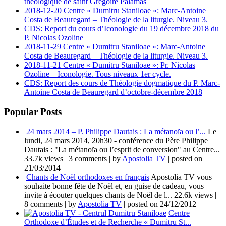
théologique de saint Grégoire Palamas
2018-12-20 Centre « Dumitru Staniloae »: Marc-Antoine
Costa de Beauregard – Théologie de la liturgie. Niveau 3.
CDS: Report du cours d’Iconologie du 19 décembre 2018 du
P. Nicolas Ozoline
2018-11-29 Centre « Dumitru Staniloae »: Marc-Antoine
Costa de Beauregard – Théologie de la liturgie. Niveau 3.
2018-11-21 Centre « Dumitru Staniloae »: Pr. Nicolas
Ozoline – Iconologie. Tous niveaux 1er cycle.
CDS: Report des cours de Théologie dogmatique du P. Marc-
Antoine Costa de Beauregard d’octobre-décembre 2018
Popular Posts
24 mars 2014 – P. Philippe Dautais : La métanoïa ou l’...
Le
lundi, 24 mars 2014, 20h30 - conférence du Père Philippe
Dautais : "La métanoïa ou l’esprit de conversion" au Centre...
33.7k views
|
3 comments
|
by
Apostolia TV
|
posted on
21/03/2014
Chants de Noël orthodoxes en français
Apostolia TV vous
souhaite bonne fête de Noël et, en guise de cadeau, vous
invite à écouter quelques chants de Noël de l...
22.6k views
|
8 comments
|
by
Apostolia TV
|
posted on 24/12/2012
Centre
Orthodoxe d’Études et de Recherche « Dumitru St...