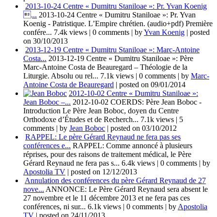
2013-10-24 Centre « Dumitru Staniloae »: Pr. Yvan Koenig
...
2013-10-24 Centre « Dumitru Staniloae »: Pr. Yvan
Koenig - Patristique. L’Empire chrétien. (audio+pdf) Première
confére...
7.4k views
|
0 comments
|
by
Yvan Koenig
|
posted
on 30/10/2013
2013-12-19 Centre « Dumitru Staniloae »: Marc-Antoine
Costa...
2013-12-19 Centre « Dumitru Staniloae »: Père
Marc-Antoine Costa de Beauregard – Théologie de la
Liturgie. Absolu ou rel...
7.1k views
|
0 comments
|
by
Marc-
Antoine Costa de Beauregard
|
posted on 09/01/2014
2012-10-02 Centre « Dumitru Staniloae »:
Jean Boboc –...
2012-10-02 COERDS: Père Jean Boboc -
Introduction Le Père Jean Boboc, doyen du Centre
Orthodoxe d’Études et de Recherch...
7.1k views
|
5
comments
|
by
Jean Boboc
|
posted on 03/10/2012
RAPPEL: Le père Gérard Reynaud ne fera pas ses
conférences e...
RAPPEL: Comme annoncé à plusieurs
réprises, pour des raisons de traitement médical, le Père
Gérard Reynaud ne fera pas s...
6.4k views
|
0 comments
|
by
Apostolia TV
|
posted on 12/12/2013
Annulation des conférences du père Gérard Reynaud de 27
nove...
ANNONCE: Le Père Gérard Reynaud sera absent le
27 novembre et le 11 décembre 2013 et ne fera pas ces
conférences, ni sur...
6.1k views
|
0 comments
|
by
Apostolia
TV
|
posted on 24/11/2013