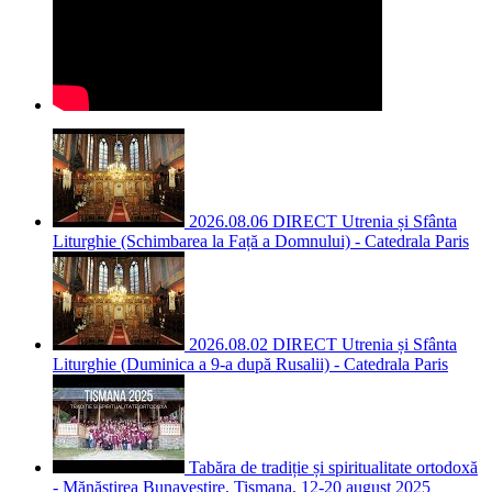
2026.08.06 DIRECT Utrenia și Sfânta
Liturghie (Schimbarea la Față a Domnului) - Catedrala Paris
2026.08.02 DIRECT Utrenia și Sfânta
Liturghie (Duminica a 9-a după Rusalii) - Catedrala Paris
Tabăra de tradiție și spiritualitate ortodoxă
- Mănăstirea Bunavestire, Tismana, 12-20 august 2025