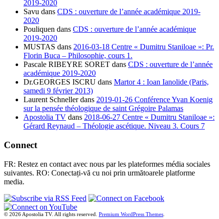
2019-2020
Savu
dans
CDS : ouverture de l’année académique 2019-
2020
Pouliquen
dans
CDS : ouverture de l’année académique
2019-2020
MUSTAS
dans
2016-03-18 Centre « Dumitru Staniloae »: Pr.
Florin Buca – Philosophie, cours 1.
Pascale RIBEYRE SORET
dans
CDS : ouverture de l’année
académique 2019-2020
Dr.GEORGES ISCRU
dans
Martor 4 : Ioan Ianolide (Paris,
samedi 9 février 2013)
Laurent Schneller
dans
2019-01-26 Conférence Yvan Koenig
sur la pensée théologique de saint Grégoire Palamas
Apostolia TV
dans
2018-06-27 Centre « Dumitru Staniloae »:
Gérard Reynaud – Théologie ascétique. Niveau 3. Cours 7
Connect
FR: Restez en contact avec nous par les plateformes média sociales
suivantes. RO: Conectați-vă cu noi prin următoarele platforme
media.
© 2026 Apostolia TV. All rights reserved.
Premium WordPress Themes
.