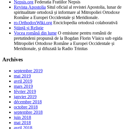
Nepsis.org
Federatia Fratiilor Nepsis
Revista Apostolia
Situl oficial al revistei Apostolia, lunar de
spiritualitate ortodoxă și informare al Mitropoliei Ortodoxe
Române a Europei Occidentale și Meridionale.
ro.OrthodoxWiki.org
Enciclopedia ortodoxă colaborativă
Știință și Religie
Vocea română din lume
O emisiune pentru românii de
pretutindeni propunsă de la Bogdan Florin Vlaicu sub egida
Mitropoliei Ortodoxe Române a Europei Occidentale și
Meridionale, și difuzată la Radio Trinitas
Archives
septembre 2019
mai 2019
avril 2019
mars 2019
février 2019
janvier 2019
décembre 2018
octobre 2018
septembre 2018
juin 2018
mai 2018
avril 2018