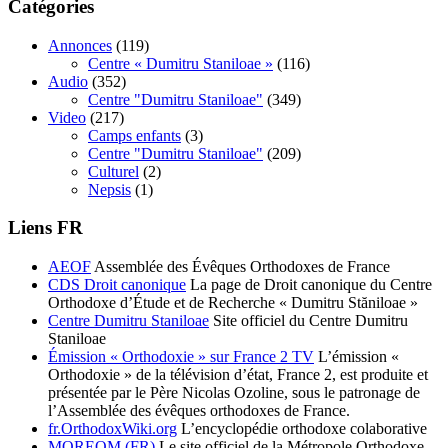
Catégories
Annonces
(119)
Centre « Dumitru Staniloae »
(116)
Audio
(352)
Centre "Dumitru Staniloae"
(349)
Video
(217)
Camps enfants
(3)
Centre "Dumitru Staniloae"
(209)
Culturel
(2)
Nepsis
(1)
Liens FR
AEOF
Assemblée des Évêques Orthodoxes de France
CDS Droit canonique
La page de Droit canonique du Centre
Orthodoxe d’Étude et de Recherche « Dumitru Stăniloae »
Centre Dumitru Staniloae
Site officiel du Centre Dumitru
Staniloae
Émission « Orthodoxie » sur France 2 TV
L’émission «
Orthodoxie » de la télévision d’état, France 2, est produite et
présentée par le Père Nicolas Ozoline, sous le patronage de
l’Assemblée des évêques orthodoxes de France.
fr.OrthodoxWiki.org
L’encyclopédie orthodoxe colaborative
MOREOM (FR)
Le site officiel de la Métropole Orthodoxe