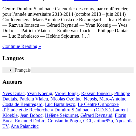
Centre Dumitru Staniloae : Calendrier des cours, par conférencier,
pour l’année universitaire 2013-2014 (octobre 2013 – juin 2014)
Conférenciers : Marc-Antoine Costa de Beauregard — Jean Boboc
— Razvan Ionescu — Gérard Reynaud — Yvan Koenig — Yves
Dulac — Patriciu Vlaicu — Emilie van Taack — Philippe Dautais
— Luc Barbulesco — Hélène Séjournet. […]
Continue Reading »
Langues
Français
Auteurs
Yves Dulac
,
Yvan Koenig
,
Viorel Ioniță
,
Răzvan Ionescu
,
Philippe
Dautais
,
Patriciu Vlaicu
,
Nicolas Ozoline
,
Nepsis
,
Marc-Antoine
Costa de Beauregard
,
Luc Barbulesco
,
Le Centre Orthodoxe
d’Étude et de Recherche « Dumitru Stăniloae » (C.D.S.)
,
Laurent
Kloeble
,
Jean Boboc
,
Hélène Sejournet
,
Gérard Reynaud
,
Florin
Buca
,
Emanuel Dobre
,
Constantin Pogor
,
CCP
,
arthur85p
,
Apostolia
TV
,
Ana Palanciuc