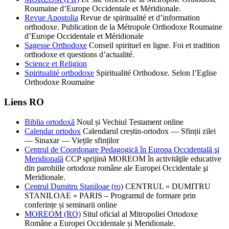
Roumaine d’Europe Occidentale et Méridionale.
Revue Apostolia
Revue de spiritualité et d’information
orthodoxe. Publication de la Métropole Orthodoxe Roumaine
d’Europe Occidentale et Méridionale
Sagesse Orthodoxe
Conseil spirituel en ligne. Foi et tradition
orthodoxe et questions d’actualité.
Science et Religion
Spiritualité orthodoxe
Spiritualité Orthodoxe. Selon l’Eglise
Orthodoxe Roumaine
Liens RO
Biblia ortodoxă
Noul și Vechiul Testament online
Calendar ortodox
Calendarul creștin-ortodox — Sfinții zilei
— Sinaxar — Viețile sfinților
Centrul de Coordonare Pedagogică în Europa Occidentală şi
Meridională
CCP sprijină MOREOM în activităţile educative
din parohiile ortodoxe române ale Europei Occidentale şi
Meridionale.
Centrul Dumitru Staniloae (ro)
CENTRUL « DUMITRU
STANILOAE » PARIS – Programul de formare prin
conferințe și seminarii online
MOREOM (RO)
Situl oficial al Mitropoliei Ortodoxe
Române a Europei Occidentale și Meridionale.