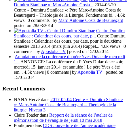
Dumitru Staniloae »: Marc-Antoine Costa...
2014-03-20
Centre « Dumitru Staniloae »: Père Marc-Antoine Costa de
Beauregard – Théologie de la Liturgie. Fondements bi...
4.6k
views
|
0 comments
|
by
Marc-Antoine Costa de Beauregard
|
posted on 28/03/2014
Centre Dumitru
Staniloae : Calendrier des cours, par date, p...
Centre Dumitru
Staniloae : Calendrier des cours, par date, pour le deuxième
semestre 2013-2014 (mars-juin 2014) Rappel...
4.6k views
|
0
comments
|
by
Apostolia TV
|
posted on 15/02/2014
Annulation de la conférence du père Yves Dulac de mercredi
1...
ANNONCE: La conférence du P. Yves Dulac de ce soir,
mercredi 15 janvier 2014, est annulée ! Le père Yves a été
em...
4.5k views
|
0 comments
|
by
Apostolia TV
|
posted on
15/01/2014
Recent Comments
NANA Hervé
dans
2017-05-04 Centre « Dumitru Staniloae
»: Marc-Antoine Costa de Beauregard – Théologie de la
liturgie. Niveau 3
Claire Toader
dans
Repport de la séance de l’atelier de
mémorisation de l’évangile de jeudi 10 mai 2018
Pouliquen
dans
CDS : ouverture de l’année académique