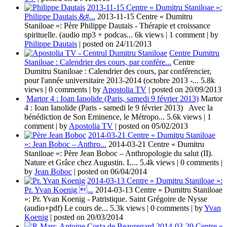
2013-11-15 Centre « Dumitru Staniloae »:
Philippe Dautais &#...
2013-11-15 Centre « Dumitru
Staniloae »: Père Philippe Dautais - Thérapie et croissance
spirituelle. (audio mp3 + podcas...
6k views
|
1 comment
|
by
Philippe Dautais
|
posted on 24/11/2013
Centre Dumitru
Staniloae : Calendrier des cours, par confére...
Centre
Dumitru Staniloae : Calendrier des cours, par conférencier,
pour l'année universitaire 2013-2014 (octobre 2013 -...
5.8k
views
|
0 comments
|
by
Apostolia TV
|
posted on 20/09/2013
Martor 4 : Ioan Ianolide (Paris, samedi 9 février 2013)
Martor
4 : Ioan Ianolide (Paris - samedi le 9 février 2013) Avec la
bénédiction de Son Eminence, le Métropo...
5.6k views
|
1
comment
|
by
Apostolia TV
|
posted on 05/02/2013
2014-03-21 Centre « Dumitru Staniloae
»: Jean Boboc – Anthro...
2014-03-21 Centre « Dumitru
Staniloae »: Père Jean Boboc – Anthropologie du salut (II).
Nature et Grâce chez Augustin. L...
5.4k views
|
0 comments
|
by
Jean Boboc
|
posted on 06/04/2014
2014-03-13 Centre « Dumitru Staniloae »:
Pr. Yvan Koenig ...
2014-03-13 Centre « Dumitru Staniloae
»: Pr. Yvan Koenig - Patristique. Saint Grégoire de Nysse
(audio+pdf) Le cours de...
5.3k views
|
0 comments
|
by
Yvan
Koenig
|
posted on 20/03/2014
2014-03-20 Centre «