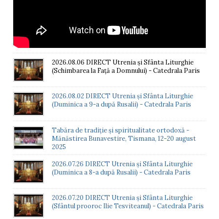
2026.08.06 DIRECT Utrenia și Sfânta Liturghie
(Schimbarea la Față a Domnului) - Catedrala Paris
2026.08.02 DIRECT Utrenia și Sfânta Liturghie
(Duminica a 9-a după Rusalii) - Catedrala Paris
Tabăra de tradiție și spiritualitate ortodoxă -
Mănăstirea Bunavestire, Tismana, 12-20 august
2025
2026.07.26 DIRECT Utrenia și Sfânta Liturghie
(Duminica a 8-a după Rusalii) - Catedrala Paris
2026.07.20 DIRECT Utrenia și Sfânta Liturghie
(Sfântul prooroc Ilie Tesviteanul) - Catedrala Paris