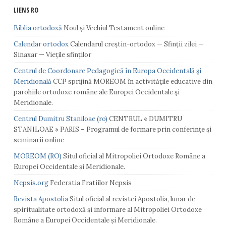
LIENS RO
Biblia ortodoxă
Noul și Vechiul Testament online
Calendar ortodox
Calendarul creștin-ortodox — Sfinții zilei —
Sinaxar — Viețile sfinților
Centrul de Coordonare Pedagogică în Europa Occidentală şi
Meridională
CCP sprijină MOREOM în activităţile educative din
parohiile ortodoxe române ale Europei Occidentale şi
Meridionale.
Centrul Dumitru Staniloae (ro)
CENTRUL « DUMITRU
STANILOAE » PARIS – Programul de formare prin conferințe și
seminarii online
MOREOM (RO)
Situl oficial al Mitropoliei Ortodoxe Române a
Europei Occidentale și Meridionale.
Nepsis.org
Federatia Fratiilor Nepsis
Revista Apostolia
Situl oficial al revistei Apostolia, lunar de
spiritualitate ortodoxă și informare al Mitropoliei Ortodoxe
Române a Europei Occidentale și Meridionale.