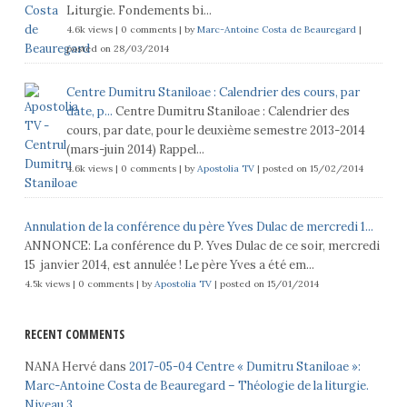
Liturgie. Fondements bi...
4.6k views
|
0 comments
|
by
Marc-Antoine Costa de Beauregard
|
posted on 28/03/2014
Centre Dumitru Staniloae : Calendrier des cours, par
date, p...
Centre Dumitru Staniloae : Calendrier des
cours, par date, pour le deuxième semestre 2013-2014
(mars-juin 2014) Rappel...
4.6k views
|
0 comments
|
by
Apostolia TV
|
posted on 15/02/2014
Annulation de la conférence du père Yves Dulac de mercredi 1...
ANNONCE: La conférence du P. Yves Dulac de ce soir, mercredi
15 janvier 2014, est annulée ! Le père Yves a été em...
4.5k views
|
0 comments
|
by
Apostolia TV
|
posted on 15/01/2014
RECENT COMMENTS
NANA Hervé
dans
2017-05-04 Centre « Dumitru Staniloae »:
Marc-Antoine Costa de Beauregard – Théologie de la liturgie.
Niveau 3