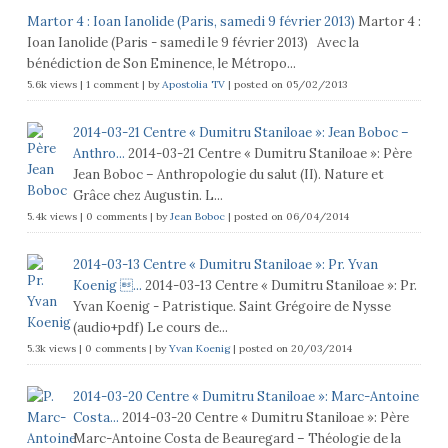
Martor 4 : Ioan Ianolide (Paris, samedi 9 février 2013)
Martor 4 :
Ioan Ianolide (Paris - samedi le 9 février 2013) Avec la
bénédiction de Son Eminence, le Métropo...
5.6k views
|
1 comment
|
by
Apostolia TV
|
posted on 05/02/2013
2014-03-21 Centre « Dumitru Staniloae »: Jean Boboc –
Anthro...
2014-03-21 Centre « Dumitru Staniloae »: Père
Jean Boboc – Anthropologie du salut (II). Nature et
Grâce chez Augustin. L...
5.4k views
|
0 comments
|
by
Jean Boboc
|
posted on 06/04/2014
2014-03-13 Centre « Dumitru Staniloae »: Pr. Yvan
Koenig ...
2014-03-13 Centre « Dumitru Staniloae »: Pr.
Yvan Koenig - Patristique. Saint Grégoire de Nysse
(audio+pdf) Le cours de...
5.3k views
|
0 comments
|
by
Yvan Koenig
|
posted on 20/03/2014
2014-03-20 Centre « Dumitru Staniloae »: Marc-Antoine
Costa...
2014-03-20 Centre « Dumitru Staniloae »: Père
Marc-Antoine Costa de Beauregard – Théologie de la