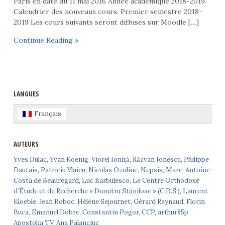
Paris en date du 11 mai 2016 Année académique 2018-2019:
Calendrier des nouveaux cours. Premier semestre 2018-
2019 Les cours suivants seront diffusés sur Moodle […]
Continue Reading »
LANGUES
Français
AUTEURS
Yves Dulac
,
Yvan Koenig
,
Viorel Ioniță
,
Răzvan Ionescu
,
Philippe
Dautais
,
Patriciu Vlaicu
,
Nicolas Ozoline
,
Nepsis
,
Marc-Antoine
Costa de Beauregard
,
Luc Barbulesco
,
Le Centre Orthodoxe
d’Étude et de Recherche « Dumitru Stăniloae » (C.D.S.)
,
Laurent
Kloeble
,
Jean Boboc
,
Hélène Sejournet
,
Gérard Reynaud
,
Florin
Buca
,
Emanuel Dobre
,
Constantin Pogor
,
CCP
,
arthur85p
,
Apostolia TV
,
Ana Palanciuc