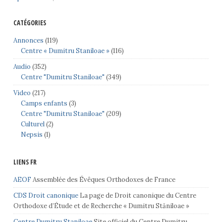
CATÉGORIES
Annonces
(119)
Centre « Dumitru Staniloae »
(116)
Audio
(352)
Centre "Dumitru Staniloae"
(349)
Video
(217)
Camps enfants
(3)
Centre "Dumitru Staniloae"
(209)
Culturel
(2)
Nepsis
(1)
LIENS FR
AEOF
Assemblée des Évêques Orthodoxes de France
CDS Droit canonique
La page de Droit canonique du Centre
Orthodoxe d’Étude et de Recherche « Dumitru Stăniloae »
Centre Dumitru Staniloae
Site officiel du Centre Dumitru