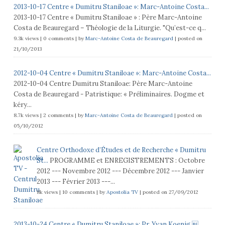
2013-10-17 Centre « Dumitru Staniloae »: Marc-Antoine Costa...
2013-10-17 Centre « Dumitru Staniloae » : Père Marc-Antoine
Costa de Beauregard – Théologie de la Liturgie. "Qu’est-ce q...
9.3k views
|
0 comments
|
by
Marc-Antoine Costa de Beauregard
|
posted on
21/10/2013
2012-10-04 Centre « Dumitru Staniloae »: Marc-Antoine Costa...
2012-10-04 Centre Dumitru Staniloae: Père Marc-Antoine
Costa de Beauregard - Patristique: « Préliminaires. Dogme et
kéry...
8.7k views
|
2 comments
|
by
Marc-Antoine Costa de Beauregard
|
posted on
05/10/2012
Centre Orthodoxe d’Études et de Recherche « Dumitru
St...
PROGRAMME et ENREGISTREMENTS : Octobre
2012 --- Novembre 2012 --- Décembre 2012 --- Janvier
2013 --- Février 2013 ---...
8k views
|
10 comments
|
by
Apostolia TV
|
posted on 27/09/2012
2013-10-24 Centre « Dumitru Staniloae »: Pr. Yvan Koenig ...