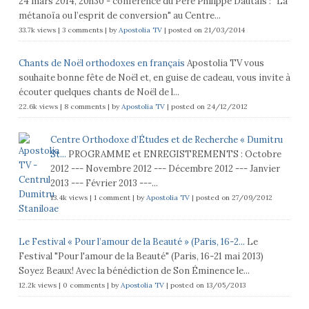
24 mars 2014, 20h30 - conférence du Père Philippe Dautais : "La
métanoïa ou l’esprit de conversion" au Centre...
33.7k views
|
3 comments
|
by
Apostolia TV
|
posted on 21/03/2014
Chants de Noël orthodoxes en français
Apostolia TV vous
souhaite bonne fête de Noël et, en guise de cadeau, vous invite à
écouter quelques chants de Noël de l...
22.6k views
|
8 comments
|
by
Apostolia TV
|
posted on 24/12/2012
Centre Orthodoxe d’Études et de Recherche « Dumitru
St...
PROGRAMME et ENREGISTREMENTS : Octobre
2012 --- Novembre 2012 --- Décembre 2012 --- Janvier
2013 --- Février 2013 ---...
13.4k views
|
1 comment
|
by
Apostolia TV
|
posted on 27/09/2012
Le Festival « Pour l’amour de la Beauté » (Paris, 16-2...
Le
Festival "Pour l'amour de la Beauté" (Paris, 16-21 mai 2013)
Soyez Beaux! Avec la bénédiction de Son Éminence le...
12.2k views
|
0 comments
|
by
Apostolia TV
|
posted on 13/05/2013