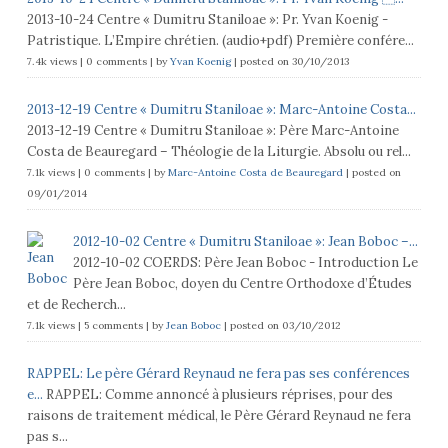
2013-10-24 Centre « Dumitru Staniloae »: Pr. Yvan Koenig -
Patristique. L’Empire chrétien. (audio+pdf) Première confére...
7.4k views
|
0 comments
|
by
Yvan Koenig
|
posted on 30/10/2013
2013-12-19 Centre « Dumitru Staniloae »: Marc-Antoine Costa...
2013-12-19 Centre « Dumitru Staniloae »: Père Marc-Antoine
Costa de Beauregard – Théologie de la Liturgie. Absolu ou rel...
7.1k views
|
0 comments
|
by
Marc-Antoine Costa de Beauregard
|
posted on
09/01/2014
2012-10-02 Centre « Dumitru Staniloae »: Jean Boboc –...
2012-10-02 COERDS: Père Jean Boboc - Introduction Le
Père Jean Boboc, doyen du Centre Orthodoxe d’Études
et de Recherch...
7.1k views
|
5 comments
|
by
Jean Boboc
|
posted on 03/10/2012
RAPPEL: Le père Gérard Reynaud ne fera pas ses conférences
e...
RAPPEL: Comme annoncé à plusieurs réprises, pour des
raisons de traitement médical, le Père Gérard Reynaud ne fera
pas s...