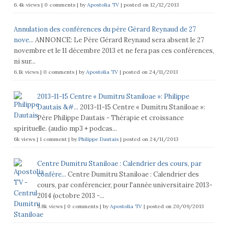
6.4k views
|
0 comments
|
by
Apostolia TV
|
posted on 12/12/2013
Annulation des conférences du père Gérard Reynaud de 27
nove...
ANNONCE: Le Père Gérard Reynaud sera absent le 27
novembre et le 11 décembre 2013 et ne fera pas ces conférences,
ni sur...
6.1k views
|
0 comments
|
by
Apostolia TV
|
posted on 24/11/2013
2013-11-15 Centre « Dumitru Staniloae »: Philippe
Dautais &#...
2013-11-15 Centre « Dumitru Staniloae »:
Père Philippe Dautais - Thérapie et croissance
spirituelle. (audio mp3 + podcas...
6k views
|
1 comment
|
by
Philippe Dautais
|
posted on 24/11/2013
Centre Dumitru Staniloae : Calendrier des cours, par
confére...
Centre Dumitru Staniloae : Calendrier des
cours, par conférencier, pour l'année universitaire 2013-
2014 (octobre 2013 -...
5.8k views
|
0 comments
|
by
Apostolia TV
|
posted on 20/09/2013