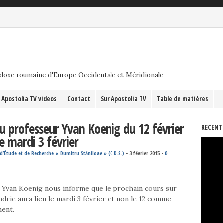
odoxe roumaine d'Europe Occidentale et Méridionale
Apostolia TV videos
Contact
Sur Apostolia TV
Table de matières
du professeur Yvan Koenig du 12 février
RECENT
le mardi 3 février
d’Étude et de Recherche « Dumitru Stăniloae » (C.D.S.)
•
3 février 2015
•
0
 Yvan Koenig nous informe que le prochain cours sur
andrie aura lieu le mardi 3 février et non le 12 comme
ment.