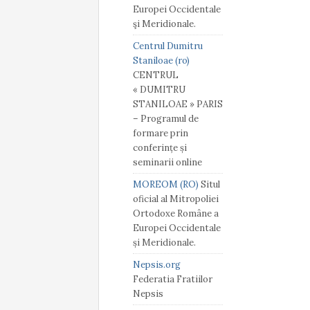
Europei Occidentale
şi Meridionale.
Centrul Dumitru
Staniloae (ro)
CENTRUL
« DUMITRU
STANILOAE » PARIS
– Programul de
formare prin
conferințe și
seminarii online
MOREOM (RO)
Situl
oficial al Mitropoliei
Ortodoxe Române a
Europei Occidentale
și Meridionale.
Nepsis.org
Federatia Fratiilor
Nepsis