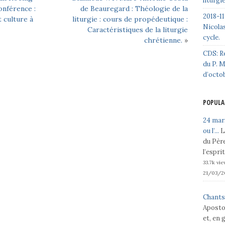
liturgi
conférence :
de Beauregard : Théologie de la
2018-11
 culture à
liturgie : cours de propédeutique :
Nicolas
Caractéristiques de la liturgie
cycle.
chrétienne.
»
CDS: R
du P. 
d’octo
POPULA
24 mars
ou l’...
L
du Père
l’espri
33.7k vi
21/03/2
Chants
Aposto
et, en 