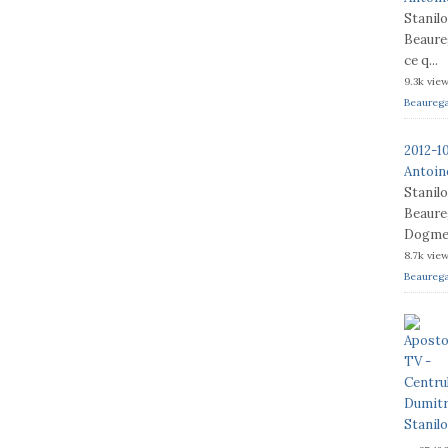
Stanil
Beaureg
ce q...
9.3k vie
Beaureg
2012-1
Antoine
Stanil
Beaureg
Dogme e
8.7k vie
Beaureg