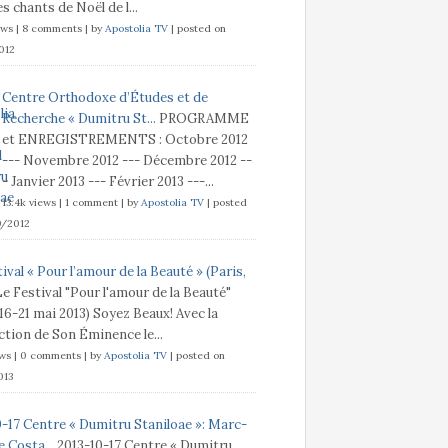
s chants de Noël de l...
ews
|
8 comments
|
by
Apostolia TV
|
posted on
012
Centre Orthodoxe d’Études et de
Recherche « Dumitru St...
PROGRAMME
et ENREGISTREMENTS : Octobre 2012
--- Novembre 2012 --- Décembre 2012 --
- Janvier 2013 --- Février 2013 ---...
13.4k views
|
1 comment
|
by
Apostolia TV
|
posted
9/2012
ival « Pour l’amour de la Beauté » (Paris,
Le Festival "Pour l'amour de la Beauté"
 16-21 mai 2013) Soyez Beaux! Avec la
tion de Son Éminence le...
ews
|
0 comments
|
by
Apostolia TV
|
posted on
013
0-17 Centre « Dumitru Staniloae »: Marc-
 Costa...
2013-10-17 Centre « Dumitru