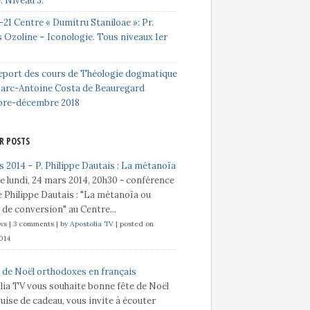
e. Niveau 3.
-21 Centre « Dumitru Staniloae »: Pr.
 Ozoline – Iconologie. Tous niveaux 1er
eport des cours de Théologie dogmatique
Marc-Antoine Costa de Beauregard
bre-décembre 2018
R POSTS
 2014 – P. Philippe Dautais : La métanoïa
e lundi, 24 mars 2014, 20h30 - conférence
 Philippe Dautais : "La métanoïa ou
t de conversion" au Centre...
ews
|
3 comments
|
by
Apostolia TV
|
posted on
014
 de Noël orthodoxes en français
lia TV vous souhaite bonne fête de Noël
guise de cadeau, vous invite à écouter