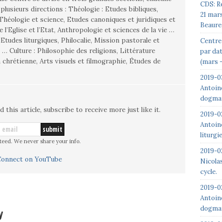
CDS: R
rections : Théologie : Etudes bibliques,
21 mar
 Théologie et science, Etudes canoniques et juridiques et
Beaure
e l’Eglise et l’Etat, Anthropologie et sciences de la vie …
: Etudes liturgiques, Philocalie, Mission pastorale et
Centre 
 Littérature
par da
n chrétienne, Arts visuels et filmographie, Études de
(mars –
2019-0
Antoin
dogmat
d this article, subscribe to receive more just like it.
2019-0
Antoin
liturgi
teed. We never share your info.
2019-02
Nicolas
cycle.
2019-0
Antoin
dogmat
y