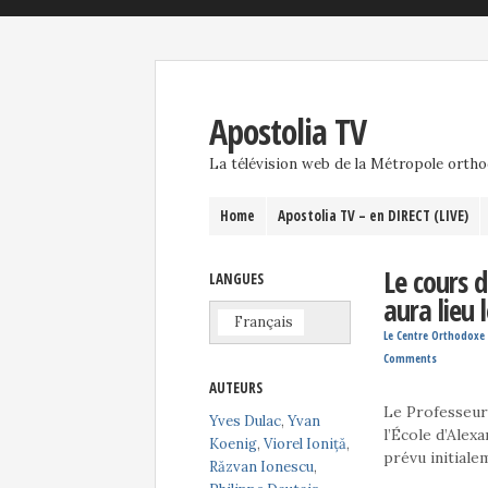
Apostolia TV
La télévision web de la Métropole orth
Home
Apostolia TV – en DIRECT (LIVE)
Le cours 
LANGUES
aura lieu 
Français
Le Centre Orthodoxe 
Comments
AUTEURS
Le Professeur
Yves Dulac
,
Yvan
l’École d’Alex
Koenig
,
Viorel Ioniță
,
prévu initiale
Răzvan Ionescu
,