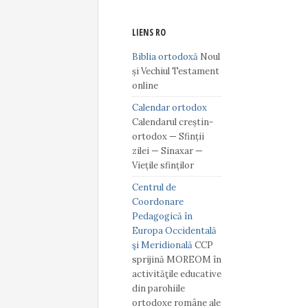
LIENS RO
Biblia ortodoxă
Noul
și Vechiul Testament
online
Calendar ortodox
Calendarul creștin-
ortodox — Sfinții
zilei — Sinaxar —
Viețile sfinților
Centrul de
Coordonare
Pedagogică în
Europa Occidentală
şi Meridională
CCP
sprijină MOREOM în
activităţile educative
din parohiile
ortodoxe române ale