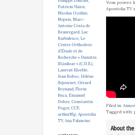
Philippe Dautais
,
Vous pouvez le
Patriciu Vlaicu
,
Apostolia TV 
Nicolas Ozoline
,
Nepsis
,
Marc-
Antoine Costa de
Beauregard
,
Luc
Barbulesco
,
Le
Centre Orthodoxe
d’Étude et de
Recherche « Dumitru
Stăniloae » (C.D.S.)
,
Laurent Kloeble
,
Jean Boboc
,
Hélène
Sejournet
,
Gérard
Reynaud
,
Florin
Buca
,
Emanuel
Dobre
,
Constantin
Filed in:
Anno
Pogor
,
CCP
,
Tagged with:
arthur85p
,
Apostolia
TV
,
Ana Palanciuc
About the