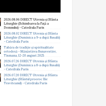
2026.08.06 DIRECT Utrenia și Sfânta
Liturghie (Schimbarea la Față a
Domnului) - Catedrala Paris
2026.08.02 DIRECT Utrenia și Sfânta
Liturghie (Duminica a 9-a după Rusalii)
- Catedrala Paris
Tabăra de tradiție și spiritualitate
ortodoxă - Mănăstirea Bunavestire,
Tismana, 12-20 august 2025
2026.07.26 DIRECT Utrenia și Sfânta
Liturghie (Duminica a 8-a după Rusalii)
- Catedrala Paris
2026.07.20 DIRECT Utrenia și Sfânta
Liturghie (Sfântul prooroc Ilie
Tesviteanul) - Catedrala Paris