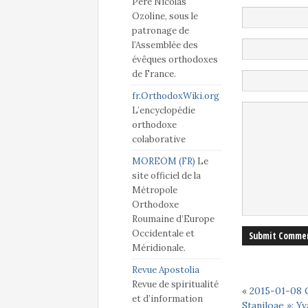
Père Nicolas
Ozoline, sous le
patronage de
l’Assemblée des
évêques orthodoxes
de France.
fr.OrthodoxWiki.org
L’encyclopédie
orthodoxe
colaborative
MOREOM (FR)
Le
site officiel de la
Métropole
Orthodoxe
Roumaine d’Europe
Occidentale et
Méridionale.
Revue Apostolia
Revue de spiritualité
«
2015-01-08 
et d’information
Staniloae »: Y