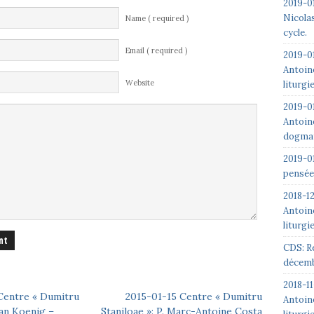
2019-01
Nicolas
Name ( required )
cycle.
Email ( required )
2019-0
Antoin
Website
liturgi
2019-0
Antoin
dogmat
2019-0
pensée
2018-1
Antoin
liturgi
CDS: R
décemb
2018-1
Centre « Dumitru
2015-01-15 Centre « Dumitru
Antoin
van Koenig –
Staniloae »: P. Marc-Antoine Costa