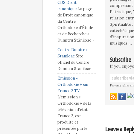
CDS Droit
comprenant plusieurs di
canonique
La page
Patristique,
de Droit canonique
relation entr
du Centre
Spiritualité 
Orthodoxe d’Étude
catéchétique … Culture : Philosophie des religions,
et de Recherche «
d’inspiratio
Dumitru Stăniloae »
musiques …
Centre Dumitru
Staniloae
Site
Subscribe
officiel du Centre
If you enjoye
Dumitru Staniloae
Émission «
Orthodoxie » sur
Privacy guaran
France 2 TV
L’émission «
Orthodoxie » de la
télévision d’état,
France 2, est
produite et
Leave a Repl
présentée par le