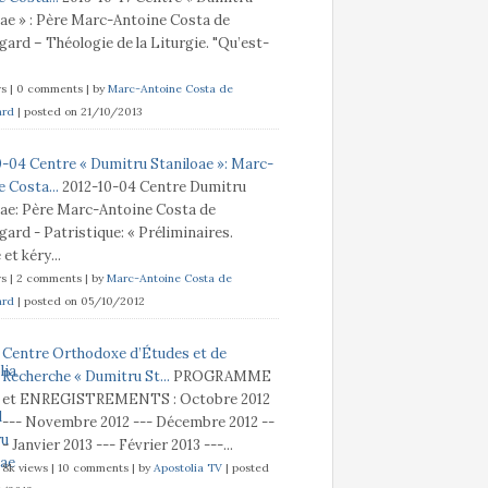
oae » : Père Marc-Antoine Costa de
ard – Théologie de la Liturgie. "Qu’est-
ws
|
0 comments
|
by
Marc-Antoine Costa de
ard
|
posted on 21/10/2013
0-04 Centre « Dumitru Staniloae »: Marc-
 Costa...
2012-10-04 Centre Dumitru
oae: Père Marc-Antoine Costa de
ard - Patristique: « Préliminaires.
t kéry...
ws
|
2 comments
|
by
Marc-Antoine Costa de
ard
|
posted on 05/10/2012
Centre Orthodoxe d’Études et de
Recherche « Dumitru St...
PROGRAMME
et ENREGISTREMENTS : Octobre 2012
--- Novembre 2012 --- Décembre 2012 --
- Janvier 2013 --- Février 2013 ---...
8k views
|
10 comments
|
by
Apostolia TV
|
posted