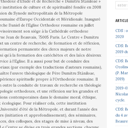
thodoxe d’Étude et de Recherche « Dumitru Stăniloae »
 institution de culture et de spiritualité fondée en 2008
sion du Synode métropolitain de la Métropole
maine d’Europe Occidentale et Méridionale. Inauguré
ARTICL
rche Daniel de l’Eglise Orthodoxe roumaine en juillet
CDS : 
rovisoirement son siège à la Cathédrale orthodoxe
2020
an de Beauvais, 75005 Paris. Le Centre « Dumitru
est un centre de recherche, de formation et de réflexion,
CDS: R
 formation permanente des clercs majeurs de notre
2019 du
si qu’à la formation des catéchètes et des laïcs désireux
CDS: Re
vice à l’Eglise. Il a aussi pour but de conduire des
Ozoline
oriaux (par exemple des traductions d’auteurs roumains),
(P. Ma
naître l’œuvre théologique de Père Dumitru Stăniloae,
2019)
xpérience spirituelle propre à l’Orthodoxie roumaine. Il
 outre la conduite de travaux de recherche en théologie
2019-03
pologie orthodoxes, et une réflexion sur les grandes et
Nicolas
ions contemporaines dans le domaine moral, éthique,
cycle.
réaliser cela, cette institution
CDS: R
Université d’été de la Métropole, et durant l’année des
du 4 av
ers (initiation et approfondissement), des séminaires,
Beaure
ces, des colloques, des stages de mise à niveau, des