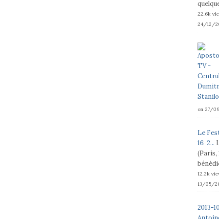
quelque
22.6k vi
24/12/2
on 27/0
Le Fest
16-2...
(Paris,
bénédic
12.2k vi
13/05/2
2013-1
Antoine