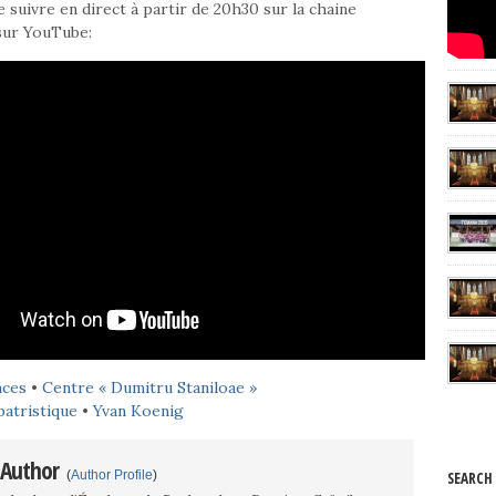
 suivre en direct à partir de 20h30 sur la chaine
sur YouTube:
nces
•
Centre « Dumitru Staniloae »
patristique
•
Yvan Koenig
 Author
(
Author Profile
)
SEARCH