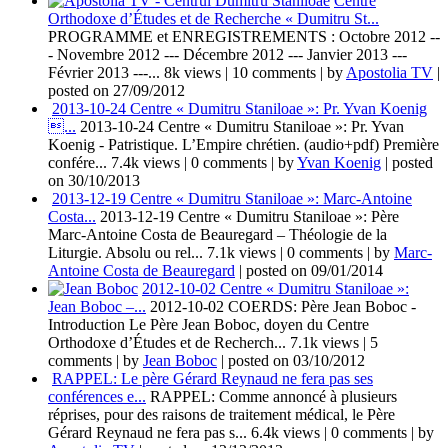
Centre
Orthodoxe d’Études et de Recherche « Dumitru St...
PROGRAMME et ENREGISTREMENTS : Octobre 2012 --
- Novembre 2012 --- Décembre 2012 --- Janvier 2013 ---
Février 2013 ---...
8k views
|
10 comments
|
by
Apostolia TV
|
posted on 27/09/2012
2013-10-24 Centre « Dumitru Staniloae »: Pr. Yvan Koenig
...
2013-10-24 Centre « Dumitru Staniloae »: Pr. Yvan
Koenig - Patristique. L’Empire chrétien. (audio+pdf) Première
confére...
7.4k views
|
0 comments
|
by
Yvan Koenig
|
posted
on 30/10/2013
2013-12-19 Centre « Dumitru Staniloae »: Marc-Antoine
Costa...
2013-12-19 Centre « Dumitru Staniloae »: Père
Marc-Antoine Costa de Beauregard – Théologie de la
Liturgie. Absolu ou rel...
7.1k views
|
0 comments
|
by
Marc-
Antoine Costa de Beauregard
|
posted on 09/01/2014
2012-10-02 Centre « Dumitru Staniloae »:
Jean Boboc –...
2012-10-02 COERDS: Père Jean Boboc -
Introduction Le Père Jean Boboc, doyen du Centre
Orthodoxe d’Études et de Recherch...
7.1k views
|
5
comments
|
by
Jean Boboc
|
posted on 03/10/2012
RAPPEL: Le père Gérard Reynaud ne fera pas ses
conférences e...
RAPPEL: Comme annoncé à plusieurs
réprises, pour des raisons de traitement médical, le Père
Gérard Reynaud ne fera pas s...
6.4k views
|
0 comments
|
by