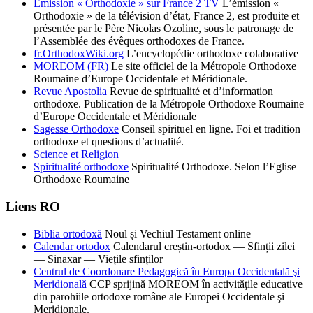
Émission « Orthodoxie » sur France 2 TV
L’émission «
Orthodoxie » de la télévision d’état, France 2, est produite et
présentée par le Père Nicolas Ozoline, sous le patronage de
l’Assemblée des évêques orthodoxes de France.
fr.OrthodoxWiki.org
L’encyclopédie orthodoxe colaborative
MOREOM (FR)
Le site officiel de la Métropole Orthodoxe
Roumaine d’Europe Occidentale et Méridionale.
Revue Apostolia
Revue de spiritualité et d’information
orthodoxe. Publication de la Métropole Orthodoxe Roumaine
d’Europe Occidentale et Méridionale
Sagesse Orthodoxe
Conseil spirituel en ligne. Foi et tradition
orthodoxe et questions d’actualité.
Science et Religion
Spiritualité orthodoxe
Spiritualité Orthodoxe. Selon l’Eglise
Orthodoxe Roumaine
Liens RO
Biblia ortodoxă
Noul și Vechiul Testament online
Calendar ortodox
Calendarul creștin-ortodox — Sfinții zilei
— Sinaxar — Viețile sfinților
Centrul de Coordonare Pedagogică în Europa Occidentală şi
Meridională
CCP sprijină MOREOM în activităţile educative
din parohiile ortodoxe române ale Europei Occidentale şi
Meridionale.