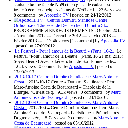
souhaite bonne fête de Noël et, en guise de cadeau, vous
invite à écouter quelques chants de Noël de l...
22.6k views
|
8 comments
|
by
Apostolia TV
|
posted on 24/12/2012
Centre
Orthodoxe d’Études et de Recherche « Dumitru St...
PROGRAMME et ENREGISTREMENTS : Octobre 2012 --
- Novembre 2012 --- Décembre 2012 --- Janvier 2013 ---
Février 2013 ---...
13.4k views
|
1 comment
|
by
Apostolia TV
|
posted on 27/09/2012
Le Festival « Pour l’amour de la Beauté » (Paris, 16-2...
Le
Festival "Pour l'amour de la Beauté" (Paris, 16-21 mai 2013)
Soyez Beaux! Avec la bénédiction de Son Éminence le...
12.2k views
|
0 comments
|
by
Apostolia TV
|
posted on
13/05/2013
2013-10-17 Centre « Dumitru Staniloae »: Marc-Antoine
Costa...
2013-10-17 Centre « Dumitru Staniloae » : Père
Marc-Antoine Costa de Beauregard – Théologie de la
Liturgie. "Qu’est-ce q...
9.3k views
|
0 comments
|
by
Marc-
Antoine Costa de Beauregard
|
posted on 21/10/2013
2012-10-04 Centre « Dumitru Staniloae »: Marc-Antoine
Costa...
2012-10-04 Centre Dumitru Staniloae: Père Marc-
Antoine Costa de Beauregard - Patristique: « Préliminaires.
Dogme et kéry...
8.7k views
|
2 comments
|
by
Marc-Antoine
Costa de Beauregard
|
posted on 05/10/2012