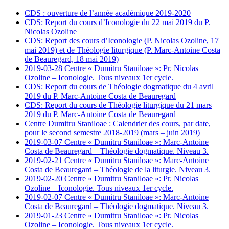
CDS : ouverture de l’année académique 2019-2020
CDS: Report du cours d’Iconologie du 22 mai 2019 du P.
Nicolas Ozoline
CDS: Report des cours d’Iconologie (P. Nicolas Ozoline, 17
mai 2019) et de Théologie liturgique (P. Marc-Antoine Costa
de Beauregard, 18 mai 2019)
2019-03-28 Centre « Dumitru Staniloae »: Pr. Nicolas
Ozoline – Iconologie. Tous niveaux 1er cycle.
CDS: Report du cours de Théologie dogmatique du 4 avril
2019 du P. Marc-Antoine Costa de Beauregard
CDS: Report du cours de Théologie liturgique du 21 mars
2019 du P. Marc-Antoine Costa de Beauregard
Centre Dumitru Staniloae : Calendrier des cours, par date,
pour le second semestre 2018-2019 (mars – juin 2019)
2019-03-07 Centre « Dumitru Staniloae »: Marc-Antoine
Costa de Beauregard – Théologie dogmatique. Niveau 3.
2019-02-21 Centre « Dumitru Staniloae »: Marc-Antoine
Costa de Beauregard – Théologie de la liturgie. Niveau 3.
2019-02-20 Centre « Dumitru Staniloae »: Pr. Nicolas
Ozoline – Iconologie. Tous niveaux 1er cycle.
2019-02-07 Centre « Dumitru Staniloae »: Marc-Antoine
Costa de Beauregard – Théologie dogmatique. Niveau 3.
2019-01-23 Centre « Dumitru Staniloae »: Pr. Nicolas
Ozoline – Iconologie. Tous niveaux 1er cycle.