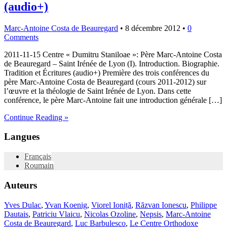
(audio+)
Marc-Antoine Costa de Beauregard
•
8 décembre 2012
•
0
Comments
2011-11-15 Centre « Dumitru Staniloae »: Père Marc-Antoine Costa
de Beauregard – Saint Irénée de Lyon (I). Introduction. Biographie.
Tradition et Écritures (audio+) Première des trois conférences du
père Marc-Antoine Costa de Beauregard (cours 2011-2012) sur
l’œuvre et la théologie de Saint Irénée de Lyon. Dans cette
conférence, le père Marc-Antoine fait une introduction générale […]
Continue Reading »
Langues
Français
Roumain
Auteurs
Yves Dulac
,
Yvan Koenig
,
Viorel Ioniță
,
Răzvan Ionescu
,
Philippe
Dautais
,
Patriciu Vlaicu
,
Nicolas Ozoline
,
Nepsis
,
Marc-Antoine
Costa de Beauregard
,
Luc Barbulesco
,
Le Centre Orthodoxe