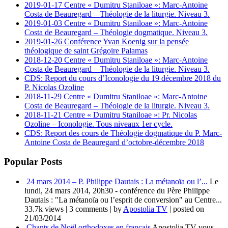
2019-01-17 Centre « Dumitru Staniloae »: Marc-Antoine
Costa de Beauregard – Théologie de la liturgie. Niveau 3.
2019-01-03 Centre « Dumitru Staniloae »: Marc-Antoine
Costa de Beauregard – Théologie dogmatique. Niveau 3.
2019-01-26 Conférence Yvan Koenig sur la pensée
théologique de saint Grégoire Palamas
2018-12-20 Centre « Dumitru Staniloae »: Marc-Antoine
Costa de Beauregard – Théologie de la liturgie. Niveau 3.
CDS: Report du cours d’Iconologie du 19 décembre 2018 du
P. Nicolas Ozoline
2018-11-29 Centre « Dumitru Staniloae »: Marc-Antoine
Costa de Beauregard – Théologie de la liturgie. Niveau 3.
2018-11-21 Centre « Dumitru Staniloae »: Pr. Nicolas
Ozoline – Iconologie. Tous niveaux 1er cycle.
CDS: Report des cours de Théologie dogmatique du P. Marc-
Antoine Costa de Beauregard d’octobre-décembre 2018
Popular Posts
24 mars 2014 – P. Philippe Dautais : La métanoïa ou l’...
Le
lundi, 24 mars 2014, 20h30 - conférence du Père Philippe
Dautais : "La métanoïa ou l’esprit de conversion" au Centre...
33.7k views
|
3 comments
|
by
Apostolia TV
|
posted on
21/03/2014
Chants de Noël orthodoxes en français
Apostolia TV vous