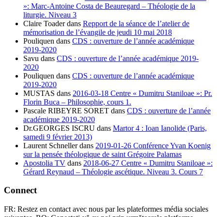
»: Marc-Antoine Costa de Beauregard – Théologie de la
liturgie. Niveau 3
Claire Toader
dans
Repport de la séance de l’atelier de
mémorisation de l’évangile de jeudi 10 mai 2018
Pouliquen
dans
CDS : ouverture de l’année académique
2019-2020
Savu
dans
CDS : ouverture de l’année académique 2019-
2020
Pouliquen
dans
CDS : ouverture de l’année académique
2019-2020
MUSTAS
dans
2016-03-18 Centre « Dumitru Staniloae »: Pr.
Florin Buca – Philosophie, cours 1.
Pascale RIBEYRE SORET
dans
CDS : ouverture de l’année
académique 2019-2020
Dr.GEORGES ISCRU
dans
Martor 4 : Ioan Ianolide (Paris,
samedi 9 février 2013)
Laurent Schneller
dans
2019-01-26 Conférence Yvan Koenig
sur la pensée théologique de saint Grégoire Palamas
Apostolia TV
dans
2018-06-27 Centre « Dumitru Staniloae »:
Gérard Reynaud – Théologie ascétique. Niveau 3. Cours 7
Connect
FR: Restez en contact avec nous par les plateformes média sociales