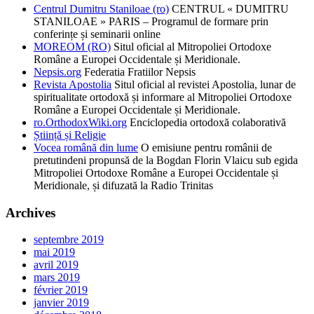
Centrul Dumitru Staniloae (ro)
CENTRUL « DUMITRU
STANILOAE » PARIS – Programul de formare prin
conferințe și seminarii online
MOREOM (RO)
Situl oficial al Mitropoliei Ortodoxe
Române a Europei Occidentale și Meridionale.
Nepsis.org
Federatia Fratiilor Nepsis
Revista Apostolia
Situl oficial al revistei Apostolia, lunar de
spiritualitate ortodoxă și informare al Mitropoliei Ortodoxe
Române a Europei Occidentale și Meridionale.
ro.OrthodoxWiki.org
Enciclopedia ortodoxă colaborativă
Știință și Religie
Vocea română din lume
O emisiune pentru românii de
pretutindeni propunsă de la Bogdan Florin Vlaicu sub egida
Mitropoliei Ortodoxe Române a Europei Occidentale și
Meridionale, și difuzată la Radio Trinitas
Archives
septembre 2019
mai 2019
avril 2019
mars 2019
février 2019
janvier 2019