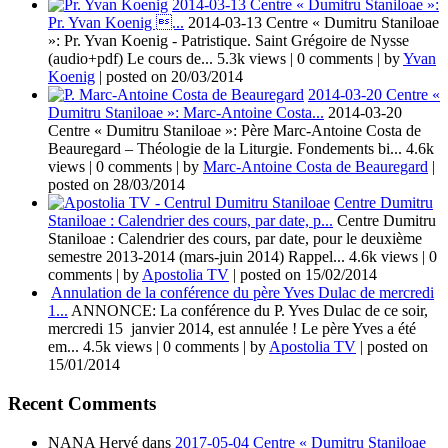
2014-03-13 Centre « Dumitru Staniloae »:
Pr. Yvan Koenig ...
2014-03-13 Centre « Dumitru Staniloae
»: Pr. Yvan Koenig - Patristique. Saint Grégoire de Nysse
(audio+pdf) Le cours de...
5.3k views
|
0 comments
|
by
Yvan
Koenig
|
posted on 20/03/2014
2014-03-20 Centre «
Dumitru Staniloae »: Marc-Antoine Costa...
2014-03-20
Centre « Dumitru Staniloae »: Père Marc-Antoine Costa de
Beauregard – Théologie de la Liturgie. Fondements bi...
4.6k
views
|
0 comments
|
by
Marc-Antoine Costa de Beauregard
|
posted on 28/03/2014
Centre Dumitru
Staniloae : Calendrier des cours, par date, p...
Centre Dumitru
Staniloae : Calendrier des cours, par date, pour le deuxième
semestre 2013-2014 (mars-juin 2014) Rappel...
4.6k views
|
0
comments
|
by
Apostolia TV
|
posted on 15/02/2014
Annulation de la conférence du père Yves Dulac de mercredi
1...
ANNONCE: La conférence du P. Yves Dulac de ce soir,
mercredi 15 janvier 2014, est annulée ! Le père Yves a été
em...
4.5k views
|
0 comments
|
by
Apostolia TV
|
posted on
15/01/2014
Recent Comments
NANA Hervé
dans
2017-05-04 Centre « Dumitru Staniloae