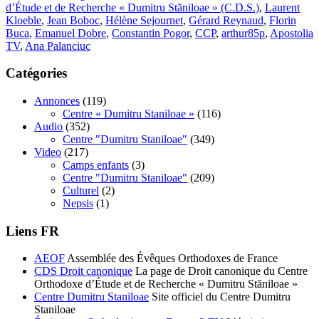
d’Étude et de Recherche « Dumitru Stăniloae » (C.D.S.)
,
Laurent
Kloeble
,
Jean Boboc
,
Hélène Sejournet
,
Gérard Reynaud
,
Florin
Buca
,
Emanuel Dobre
,
Constantin Pogor
,
CCP
,
arthur85p
,
Apostolia
TV
,
Ana Palanciuc
Catégories
Annonces
(119)
Centre « Dumitru Staniloae »
(116)
Audio
(352)
Centre "Dumitru Staniloae"
(349)
Video
(217)
Camps enfants
(3)
Centre "Dumitru Staniloae"
(209)
Culturel
(2)
Nepsis
(1)
Liens FR
AEOF
Assemblée des Évêques Orthodoxes de France
CDS Droit canonique
La page de Droit canonique du Centre
Orthodoxe d’Étude et de Recherche « Dumitru Stăniloae »
Centre Dumitru Staniloae
Site officiel du Centre Dumitru
Staniloae