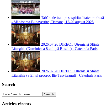
Tabăra de tradiție și spiritualitate ortodoxă
- Mănăstirea Bunavestire, Tismana, 12-20 august 2025
2026.07.26 DIRECT Utrenia și Sfânta
Liturghie (Duminica a 8-a după Rusalii) - Catedrala Paris
2026.07.20 DIRECT Utrenia și Sfânta
Liturghie (Sfântul prooroc Ilie Tesviteanul) - Catedrala Paris
Search
Articles récents