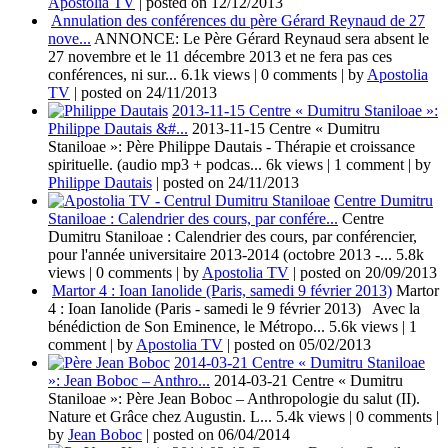
Apostolia TV
|
posted on 12/12/2013
Annulation des conférences du père Gérard Reynaud de 27
nove...
ANNONCE: Le Père Gérard Reynaud sera absent le
27 novembre et le 11 décembre 2013 et ne fera pas ces
conférences, ni sur...
6.1k views
|
0 comments
|
by
Apostolia
TV
|
posted on 24/11/2013
2013-11-15 Centre « Dumitru Staniloae »:
Philippe Dautais &#...
2013-11-15 Centre « Dumitru
Staniloae »: Père Philippe Dautais - Thérapie et croissance
spirituelle. (audio mp3 + podcas...
6k views
|
1 comment
|
by
Philippe Dautais
|
posted on 24/11/2013
Centre Dumitru
Staniloae : Calendrier des cours, par confére...
Centre
Dumitru Staniloae : Calendrier des cours, par conférencier,
pour l'année universitaire 2013-2014 (octobre 2013 -...
5.8k
views
|
0 comments
|
by
Apostolia TV
|
posted on 20/09/2013
Martor 4 : Ioan Ianolide (Paris, samedi 9 février 2013)
Martor
4 : Ioan Ianolide (Paris - samedi le 9 février 2013) Avec la
bénédiction de Son Eminence, le Métropo...
5.6k views
|
1
comment
|
by
Apostolia TV
|
posted on 05/02/2013
2014-03-21 Centre « Dumitru Staniloae
»: Jean Boboc – Anthro...
2014-03-21 Centre « Dumitru
Staniloae »: Père Jean Boboc – Anthropologie du salut (II).
Nature et Grâce chez Augustin. L...
5.4k views
|
0 comments
|
by
Jean Boboc
|
posted on 06/04/2014