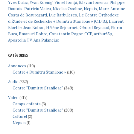
Yves Dulac
,
Yvan Koenig
,
Viorel Ioniță
,
Răzvan Ionescu
,
Philippe
Dautais
,
Patriciu Vlaicu
,
Nicolas Ozoline
,
Nepsis
,
Marc-Antoine
Costa de Beauregard
,
Luc Barbulesco
,
Le Centre Orthodoxe
d’Étude et de Recherche « Dumitru Stăniloae » (C.D.S.)
,
Laurent
Kloeble
,
Jean Boboc
,
Hélène Sejournet
,
Gérard Reynaud
,
Florin
Buca
,
Emanuel Dobre
,
Constantin Pogor
,
CCP
,
arthur85p
,
Apostolia TV
,
Ana Palanciuc
CATÉGORIES
Annonces
(119)
Centre « Dumitru Staniloae »
(116)
Audio
(352)
Centre "Dumitru Staniloae"
(349)
Video
(217)
Camps enfants
(3)
Centre "Dumitru Staniloae"
(209)
Culturel
(2)
Nepsis
(1)