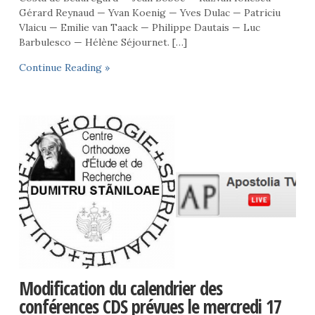
Gérard Reynaud — Yvan Koenig — Yves Dulac — Patriciu
Vlaicu — Emilie van Taack — Philippe Dautais — Luc
Barbulesco — Hélène Séjournet. […]
Continue Reading »
Modification du calendrier des
conférences CDS prévues le mercredi 17