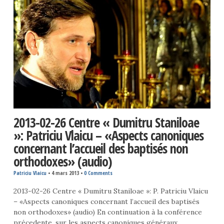
2013-02-26 Centre « Dumitru Staniloae
»: Patriciu Vlaicu – «Aspects canoniques
concernant l’accueil des baptisés non
orthodoxes» (audio)
Patriciu Vlaicu
•
4 mars 2013
•
0 Comments
2013-02-26 Centre « Dumitru Staniloae »: P. Patriciu Vlaicu
– «Aspects canoniques concernant l’accueil des baptisés
non orthodoxes» (audio) En continuation à la conférence
précedente, sur les aspects canoniques généraux