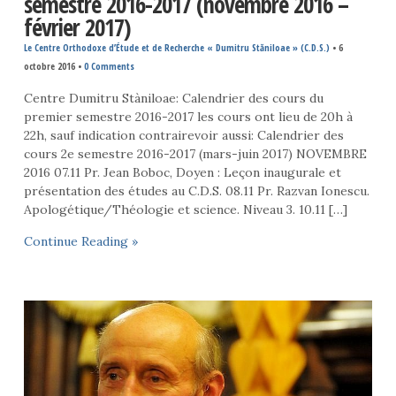
semestre 2016-2017 (novembre 2016 –
février 2017)
Le Centre Orthodoxe d’Étude et de Recherche « Dumitru Stăniloae » (C.D.S.)
•
6
octobre 2016
•
0 Comments
Centre Dumitru Stàniloae: Calendrier des cours du
premier semestre 2016-2017 les cours ont lieu de 20h à
22h, sauf indication contrairevoir aussi: Calendrier des
cours 2e semestre 2016-2017 (mars-juin 2017) NOVEMBRE
2016 07.11 Pr. Jean Boboc, Doyen : Leçon inaugurale et
présentation des études au C.D.S. 08.11 Pr. Razvan Ionescu.
Apologétique/Théologie et science. Niveau 3. 10.11 […]
Continue Reading »