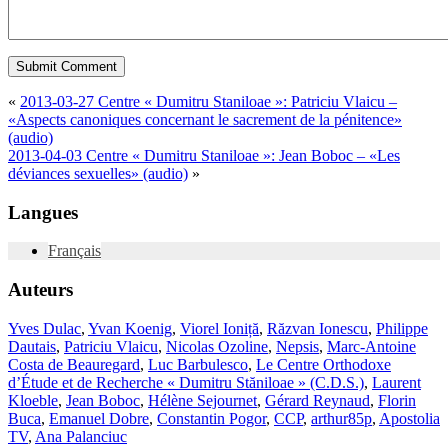
«
2013-03-27 Centre « Dumitru Staniloae »: Patriciu Vlaicu –
«Aspects canoniques concernant le sacrement de la pénitence»
(audio)
2013-04-03 Centre « Dumitru Staniloae »: Jean Boboc – «Les
déviances sexuelles» (audio)
»
Langues
Français
Auteurs
Yves Dulac
,
Yvan Koenig
,
Viorel Ioniță
,
Răzvan Ionescu
,
Philippe
Dautais
,
Patriciu Vlaicu
,
Nicolas Ozoline
,
Nepsis
,
Marc-Antoine
Costa de Beauregard
,
Luc Barbulesco
,
Le Centre Orthodoxe
d’Étude et de Recherche « Dumitru Stăniloae » (C.D.S.)
,
Laurent
Kloeble
,
Jean Boboc
,
Hélène Sejournet
,
Gérard Reynaud
,
Florin
Buca
,
Emanuel Dobre
,
Constantin Pogor
,
CCP
,
arthur85p
,
Apostolia
TV
,
Ana Palanciuc