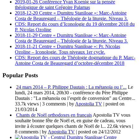
2019-01-26 Conférence Yvan Koenig sur la pensée
théologique de saint Grégoire Palamas
2018-12-20 Centre « Dumitru Staniloae »: Marc-Antoine
Costa de Beauregard – Théologie de la liturgie. Niveau 3.
CDS: Report du cours d’Iconologie du 19 décembre 2018 du
P. Nicolas Ozoline
2018-11-29 Centre « Dumitru Staniloae »: Marc-Antoine
Costa de Beauregard – Théologie de la liturgie. Niveau 3.
2018-11-21 Centre « Dumitru Staniloae »: Pr. Nicolas
Ozoline – Iconologie. Tous niveaux 1er cycle.
CDS: Report des cours de Théologie dogmatique du P. Marc-
Antoine Costa de Beauregard d’octobre-décembre 2018
Popular Posts
24 mars 2014 – P. Philippe Dautais : La métanoïa ou l’...
Le
lundi, 24 mars 2014, 20h30 - conférence du Père Philippe
Dautais : "La métanoïa ou l’esprit de conversion" au Centre...
33.7k views
|
3 comments
|
by
Apostolia TV
|
posted on
21/03/2014
Chants de Noël orthodoxes en français
Apostolia TV vous
souhaite bonne fête de Noël et, en guise de cadeau, vous
invite à écouter quelques chants de Noël de l...
22.6k views
|
8 comments
|
by
Apostolia TV
|
posted on 24/12/2012
Centre