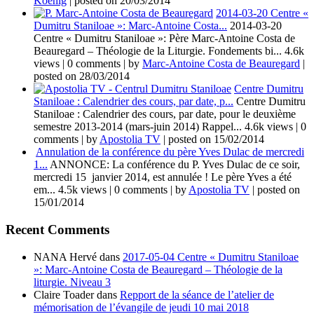
Koenig
|
posted on 20/03/2014
2014-03-20 Centre «
Dumitru Staniloae »: Marc-Antoine Costa...
2014-03-20
Centre « Dumitru Staniloae »: Père Marc-Antoine Costa de
Beauregard – Théologie de la Liturgie. Fondements bi...
4.6k
views
|
0 comments
|
by
Marc-Antoine Costa de Beauregard
|
posted on 28/03/2014
Centre Dumitru
Staniloae : Calendrier des cours, par date, p...
Centre Dumitru
Staniloae : Calendrier des cours, par date, pour le deuxième
semestre 2013-2014 (mars-juin 2014) Rappel...
4.6k views
|
0
comments
|
by
Apostolia TV
|
posted on 15/02/2014
Annulation de la conférence du père Yves Dulac de mercredi
1...
ANNONCE: La conférence du P. Yves Dulac de ce soir,
mercredi 15 janvier 2014, est annulée ! Le père Yves a été
em...
4.5k views
|
0 comments
|
by
Apostolia TV
|
posted on
15/01/2014
Recent Comments
NANA Hervé
dans
2017-05-04 Centre « Dumitru Staniloae
»: Marc-Antoine Costa de Beauregard – Théologie de la
liturgie. Niveau 3
Claire Toader
dans
Repport de la séance de l’atelier de
mémorisation de l’évangile de jeudi 10 mai 2018