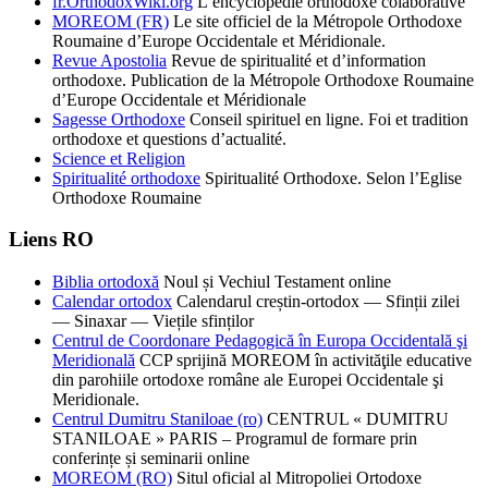
fr.OrthodoxWiki.org
L’encyclopédie orthodoxe colaborative
MOREOM (FR)
Le site officiel de la Métropole Orthodoxe
Roumaine d’Europe Occidentale et Méridionale.
Revue Apostolia
Revue de spiritualité et d’information
orthodoxe. Publication de la Métropole Orthodoxe Roumaine
d’Europe Occidentale et Méridionale
Sagesse Orthodoxe
Conseil spirituel en ligne. Foi et tradition
orthodoxe et questions d’actualité.
Science et Religion
Spiritualité orthodoxe
Spiritualité Orthodoxe. Selon l’Eglise
Orthodoxe Roumaine
Liens RO
Biblia ortodoxă
Noul și Vechiul Testament online
Calendar ortodox
Calendarul creștin-ortodox — Sfinții zilei
— Sinaxar — Viețile sfinților
Centrul de Coordonare Pedagogică în Europa Occidentală şi
Meridională
CCP sprijină MOREOM în activităţile educative
din parohiile ortodoxe române ale Europei Occidentale şi
Meridionale.
Centrul Dumitru Staniloae (ro)
CENTRUL « DUMITRU
STANILOAE » PARIS – Programul de formare prin
conferințe și seminarii online
MOREOM (RO)
Situl oficial al Mitropoliei Ortodoxe