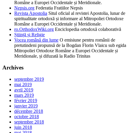
Române a Europei Occidentale și Meridionale.
Nepsis.org
Federatia Fratiilor Nepsis
Revista Apostolia
Situl oficial al revistei Apostolia, lunar de
spiritualitate ortodoxă și informare al Mitropoliei Ortodoxe
Române a Europei Occidentale și Meridionale.
ro.OrthodoxWiki.org
Enciclopedia ortodoxă colaborativă
Știință și Religie
Vocea română din lume
O emisiune pentru românii de
pretutindeni propunsă de la Bogdan Florin Vlaicu sub egida
Mitropoliei Ortodoxe Române a Europei Occidentale și
Meridionale, și difuzată la Radio Trinitas
Archives
septembre 2019
mai 2019
avril 2019
mars 2019
février 2019
janvier 2019
décembre 2018
octobre 2018
septembre 2018
juin 2018
mai 2018