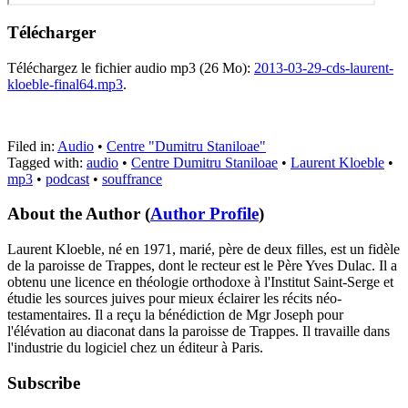
Télécharger
Téléchargez le fichier audio mp3 (26 Mo):
2013-03-29-cds-laurent-
kloeble-final64.mp3
.
Filed in:
Audio
•
Centre "Dumitru Staniloae"
Tagged with:
audio
•
Centre Dumitru Staniloae
•
Laurent Kloeble
•
mp3
•
podcast
•
souffrance
About the Author
(
Author Profile
)
Laurent Kloeble, né en 1971, marié, père de deux filles, est un fidèle
de la paroisse de Trappes, dont le recteur est le Père Yves Dulac. Il a
obtenu une licence en théologie orthodoxe à l'Institut Saint-Serge et
étudie les sources juives pour mieux éclairer les récits néo-
testamentaires. Il a reçu la bénédiction de Mgr Joseph pour
l'élévation au diaconat dans la paroisse de Trappes. Il travaille dans
l'industrie du logiciel chez un éditeur à Paris.
Subscribe