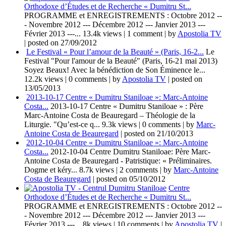
Orthodoxe d’Études et de Recherche « Dumitru St...
PROGRAMME et ENREGISTREMENTS : Octobre 2012 --
- Novembre 2012 --- Décembre 2012 --- Janvier 2013 ---
Février 2013 ---...
13.4k views
|
1 comment
|
by
Apostolia TV
|
posted on 27/09/2012
Le Festival « Pour l’amour de la Beauté » (Paris, 16-2...
Le
Festival "Pour l'amour de la Beauté" (Paris, 16-21 mai 2013)
Soyez Beaux! Avec la bénédiction de Son Éminence le...
12.2k views
|
0 comments
|
by
Apostolia TV
|
posted on
13/05/2013
2013-10-17 Centre « Dumitru Staniloae »: Marc-Antoine
Costa...
2013-10-17 Centre « Dumitru Staniloae » : Père
Marc-Antoine Costa de Beauregard – Théologie de la
Liturgie. "Qu’est-ce q...
9.3k views
|
0 comments
|
by
Marc-
Antoine Costa de Beauregard
|
posted on 21/10/2013
2012-10-04 Centre « Dumitru Staniloae »: Marc-Antoine
Costa...
2012-10-04 Centre Dumitru Staniloae: Père Marc-
Antoine Costa de Beauregard - Patristique: « Préliminaires.
Dogme et kéry...
8.7k views
|
2 comments
|
by
Marc-Antoine
Costa de Beauregard
|
posted on 05/10/2012
Centre
Orthodoxe d’Études et de Recherche « Dumitru St...
PROGRAMME et ENREGISTREMENTS : Octobre 2012 --
- Novembre 2012 --- Décembre 2012 --- Janvier 2013 ---
Février 2013 ---...
8k views
|
10 comments
|
by
Apostolia TV
|