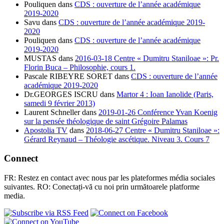
Pouliquen
dans
CDS : ouverture de l’année académique
2019-2020
Savu
dans
CDS : ouverture de l’année académique 2019-
2020
Pouliquen
dans
CDS : ouverture de l’année académique
2019-2020
MUSTAS
dans
2016-03-18 Centre « Dumitru Staniloae »: Pr.
Florin Buca – Philosophie, cours 1.
Pascale RIBEYRE SORET
dans
CDS : ouverture de l’année
académique 2019-2020
Dr.GEORGES ISCRU
dans
Martor 4 : Ioan Ianolide (Paris,
samedi 9 février 2013)
Laurent Schneller
dans
2019-01-26 Conférence Yvan Koenig
sur la pensée théologique de saint Grégoire Palamas
Apostolia TV
dans
2018-06-27 Centre « Dumitru Staniloae »:
Gérard Reynaud – Théologie ascétique. Niveau 3. Cours 7
Connect
FR: Restez en contact avec nous par les plateformes média sociales
suivantes. RO: Conectați-vă cu noi prin următoarele platforme
media.