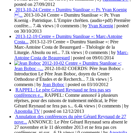
posted on 27/09/2012
2013-10-24 Centre « Dumitru Staniloae »: Pr. Yvan Koenig
...
2013-10-24 Centre « Dumitru Staniloae »: Pr. Yvan
Koenig - Patristique. L’Empire chrétien. (audio+pdf) Première
confére...
7.4k views
|
0 comments
|
by
Yvan Koenig
|
posted
on 30/10/2013
2013-12-19 Centre « Dumitru Staniloae »: Marc-Antoine
Costa...
2013-12-19 Centre « Dumitru Staniloae »: Père
Marc-Antoine Costa de Beauregard – Théologie de la
Liturgie. Absolu ou rel...
7.1k views
|
0 comments
|
by
Marc-
Antoine Costa de Beauregard
|
posted on 09/01/2014
2012-10-02 Centre « Dumitru Staniloae »:
Jean Boboc –...
2012-10-02 COERDS: Père Jean Boboc -
Introduction Le Père Jean Boboc, doyen du Centre
Orthodoxe d’Études et de Recherch...
7.1k views
|
5
comments
|
by
Jean Boboc
|
posted on 03/10/2012
RAPPEL: Le père Gérard Reynaud ne fera pas ses
conférences e...
RAPPEL: Comme annoncé à plusieurs
réprises, pour des raisons de traitement médical, le Père
Gérard Reynaud ne fera pas s...
6.4k views
|
0 comments
|
by
Apostolia TV
|
posted on 12/12/2013
Annulation des conférences du père Gérard Reynaud de 27
nove...
ANNONCE: Le Père Gérard Reynaud sera absent le
27 novembre et le 11 décembre 2013 et ne fera pas ces
conférences, ni sur...
6.1k views
|
0 comments
|
by
Apostolia