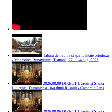
Tabăra de tradiție și spiritualitate ortodoxă
- Mănăstirea Bunavestire, Tismana, 27 iul.-4 aug. 2026
2026.08.09 DIRECT Utrenia și Sfânta
Liturghie (Duminica a 10-a după Rusalii) - Catedrala Paris
2026.08.06 DIRECT Utrenia și Sfânta