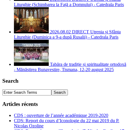
Liturghie (Schimbarea la Față a Domnului) - Catedrala Paris
2026.08.02 DIRECT Utrenia și Sfânta
Liturghie (Duminica a 9-a după Rusalii) - Catedrala Paris
Tabăra de tradiție și spiritualitate ortodoxă
- Mănăstirea Bunavestire, Tismana, 12-20 august 2025
Search
Articles récents
CDS : ouverture de l’année académique 2019-2020
CDS: Report du cours d’Iconologie du 22 mai 2019 du P.
Nicolas Ozoline