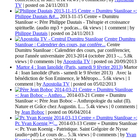
TV
|
posted on 24/11/2013
2013-11-15 Centre « Dumitru Staniloae »:
Philippe Dautais &#...
2013-11-15 Centre « Dumitru
Staniloae »: Père Philippe Dautais - Thérapie et croissance
spirituelle. (audio mp3 + podcas...
6k views
|
1 comment
|
by
Philippe Dautais
|
posted on 24/11/2013
Centre Dumitru
Staniloae : Calendrier des cours, par confére...
Centre
Dumitru Staniloae : Calendrier des cours, par conférencier,
pour l'année universitaire 2013-2014 (octobre 2013 -...
5.8k
views
|
0 comments
|
by
Apostolia TV
|
posted on 20/09/2013
Martor 4 : Ioan Ianolide (Paris, samedi 9 février 2013)
Martor
4 : Ioan Ianolide (Paris - samedi le 9 février 2013) Avec la
bénédiction de Son Eminence, le Métropo...
5.6k views
|
1
comment
|
by
Apostolia TV
|
posted on 05/02/2013
2014-03-21 Centre « Dumitru Staniloae
»: Jean Boboc – Anthro...
2014-03-21 Centre « Dumitru
Staniloae »: Père Jean Boboc – Anthropologie du salut (II).
Nature et Grâce chez Augustin. L...
5.4k views
|
0 comments
|
by
Jean Boboc
|
posted on 06/04/2014
2014-03-13 Centre « Dumitru Staniloae »:
Pr. Yvan Koenig ...
2014-03-13 Centre « Dumitru Staniloae
»: Pr. Yvan Koenig - Patristique. Saint Grégoire de Nysse
(audio+pdf) Le cours de...
5.3k views
|
0 comments
|
by
Yvan